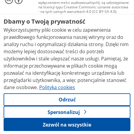
wyłączeniem treści audiowizualnych), są udostępniane
na licencji typu Creative Commons: uznanie autorstwa
- na tych samych warunkach 4.0 (CC BY-SA 4.0).
Materiały audiowizualne, w tym zdjęcia, materiały
Dbamy o Twoją prywatność
audio i wideo, są udostępniane na licencji typu
Creative Commons: uznanie autorstwa użycie
Wykorzystujemy pliki cookie w celu zapewnienia
niekomercyjne - bez utworów zależnych 4.0 (CC BY-
NC-ND 4.0), o ile nie jest to stwierdzone inaczej.
prawidłowego funkcjonowania naszej witryny oraz do
analizy ruchu i optymalizacji działania strony. Dzięki nim
możemy lepiej dostosować treści do potrzeb
użytkowników i stale ulepszać nasze usługi. Pamiętaj, że
informacje przechowywane w plikach cookie mogą
pozwalać na identyfikację konkretnego urządzenia lub
przeglądarki użytkownika, a więc potencjalnie stanowić
dane osobowe.
Polityka cookies
Odrzuć
Spersonalizuj
Zezwól na wszystkie