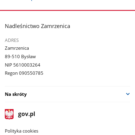
stopka
Nadleśnictwo Zamrzenica
ADRES
Zamrzenica
89-510 Bysław
NIP 5610003264
Regon 090550785
Na skróty
stopka
Strona
gov.pl
gov.pl
główna
gov.pl
Polityka cookies