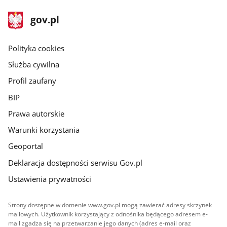
stopka
Strona
gov.pl
gov.pl
główna
gov.pl
Polityka cookies
Służba cywilna
Profil zaufany
BIP
Prawa autorskie
Warunki korzystania
Geoportal
Deklaracja dostępności serwisu Gov.pl
Ustawienia prywatności
Strony dostępne w domenie www.gov.pl mogą zawierać adresy skrzynek
mailowych. Użytkownik korzystający z odnośnika będącego adresem e-
mail zgadza się na przetwarzanie jego danych (adres e-mail oraz