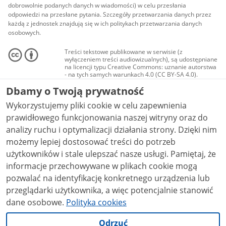
dobrowolnie podanych danych w wiadomości) w celu przesłania
odpowiedzi na przesłane pytania. Szczegóły przetwarzania danych przez
każdą z jednostek znajdują się w ich politykach przetwarzania danych
osobowych.
Treści tekstowe publikowane w serwisie (z
wyłączeniem treści audiowizualnych), są udostępniane
na licencji typu Creative Commons: uznanie autorstwa
- na tych samych warunkach 4.0 (CC BY-SA 4.0).
Materiały audiowizualne, w tym zdjęcia, materiały
Dbamy o Twoją prywatność
audio i wideo, są udostępniane na licencji typu
Creative Commons: uznanie autorstwa użycie
Wykorzystujemy pliki cookie w celu zapewnienia
niekomercyjne - bez utworów zależnych 4.0 (CC BY-
NC-ND 4.0), o ile nie jest to stwierdzone inaczej.
prawidłowego funkcjonowania naszej witryny oraz do
analizy ruchu i optymalizacji działania strony. Dzięki nim
możemy lepiej dostosować treści do potrzeb
użytkowników i stale ulepszać nasze usługi. Pamiętaj, że
informacje przechowywane w plikach cookie mogą
pozwalać na identyfikację konkretnego urządzenia lub
przeglądarki użytkownika, a więc potencjalnie stanowić
dane osobowe.
Polityka cookies
Odrzuć