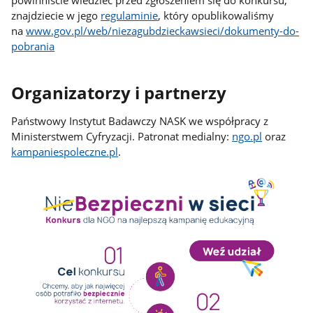
powinniście wiedzieć przed zgłoszeniem się do konkursu,
znajdziecie w jego
regulaminie
, który opublikowaliśmy
na
www.gov.pl/web/niezagubdzieckawsieci/dokumenty-do-
pobrania
Organizatorzy i partnerzy
Państwowy Instytut Badawczy NASK we współpracy z
Ministerstwem Cyfryzacji. Patronat medialny:
ngo.pl
oraz
kampaniespoleczne.pl
.