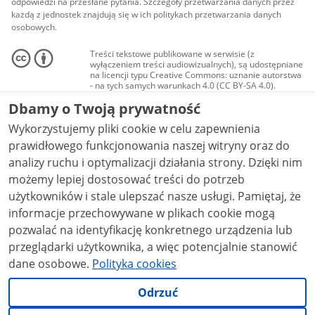
odpowiedzi na przesłane pytania. Szczegóły przetwarzania danych przez
każdą z jednostek znajdują się w ich politykach przetwarzania danych
osobowych.
Treści tekstowe publikowane w serwisie (z
wyłączeniem treści audiowizualnych), są udostępniane
na licencji typu Creative Commons: uznanie autorstwa
- na tych samych warunkach 4.0 (CC BY-SA 4.0).
Materiały audiowizualne, w tym zdjęcia, materiały
Dbamy o Twoją prywatność
audio i wideo, są udostępniane na licencji typu
Creative Commons: uznanie autorstwa użycie
Wykorzystujemy pliki cookie w celu zapewnienia
niekomercyjne - bez utworów zależnych 4.0 (CC BY-
NC-ND 4.0), o ile nie jest to stwierdzone inaczej.
prawidłowego funkcjonowania naszej witryny oraz do
analizy ruchu i optymalizacji działania strony. Dzięki nim
możemy lepiej dostosować treści do potrzeb
użytkowników i stale ulepszać nasze usługi. Pamiętaj, że
informacje przechowywane w plikach cookie mogą
pozwalać na identyfikację konkretnego urządzenia lub
przeglądarki użytkownika, a więc potencjalnie stanowić
dane osobowe.
Polityka cookies
Odrzuć