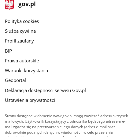
stopka
Strona
gov.pl
gov.pl
główna
gov.pl
Polityka cookies
Służba cywilna
Profil zaufany
BIP
Prawa autorskie
Warunki korzystania
Geoportal
Deklaracja dostępności serwisu Gov.pl
Ustawienia prywatności
Strony dostępne w domenie www.gov.pl mogą zawierać adresy skrzynek
mailowych. Użytkownik korzystający z odnośnika będącego adresem e-
mail zgadza się na przetwarzanie jego danych (adres e-mail oraz
dobrowolnie podanych danych w wiadomości) w celu przesłania