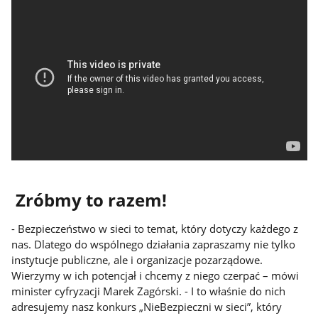
Zróbmy to razem!
- Bezpieczeństwo w sieci to temat, który dotyczy każdego z
nas. Dlatego do wspólnego działania zapraszamy nie tylko
instytucje publiczne, ale i organizacje pozarządowe.
Wierzymy w ich potencjał i chcemy z niego czerpać – mówi
minister cyfryzacji Marek Zagórski. - I to właśnie do nich
adresujemy nasz konkurs „NieBezpieczni w sieci”, który