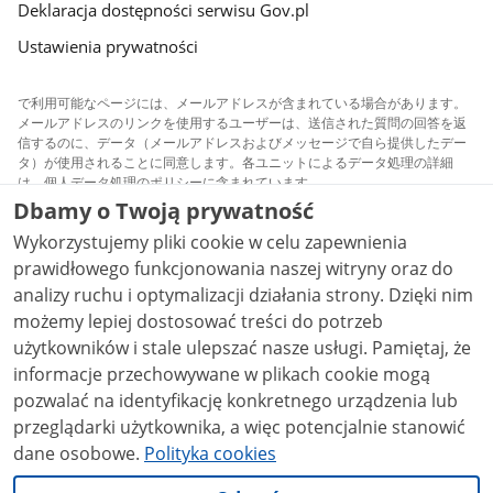
Deklaracja dostępności serwisu Gov.pl
Ustawienia prywatności
で利用可能なページには、メールアドレスが含まれている場合があります。
メールアドレスのリンクを使用するユーザーは、送信された質問の回答を返
信するのに、データ（メールアドレスおよびメッセージで自ら提供したデー
タ）が使用されることに同意します。各ユニットによるデータ処理の詳細
は、個人データ処理のポリシーに含まれています。
Dbamy o Twoją prywatność
サイトで公開されてるすべてのコンテンツは、特に明記
Wykorzystujemy pliki cookie w celu zapewnienia
されていない限り｛０｝ライセンスで利用可能になって
います。
prawidłowego funkcjonowania naszej witryny oraz do
analizy ruchu i optymalizacji działania strony. Dzięki nim
możemy lepiej dostosować treści do potrzeb
użytkowników i stale ulepszać nasze usługi. Pamiętaj, że
informacje przechowywane w plikach cookie mogą
pozwalać na identyfikację konkretnego urządzenia lub
przeglądarki użytkownika, a więc potencjalnie stanowić
dane osobowe.
Polityka cookies