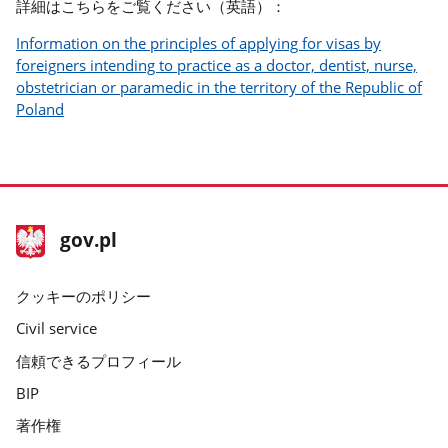
詳細はこちらをご覧ください（英語）：
Information on the principles of applying for visas by
foreigners intending to practice as a doctor, dentist, nurse,
obstetrician or paramedic in the territory of the Republic of
Poland
stopka
ホ
gov.pl
gov.pl
ー
ム
クッキーのポリシー
ペ
Civil service
ー
信頼できるプロフィール
ジ
BIP
gov.pl
著作権