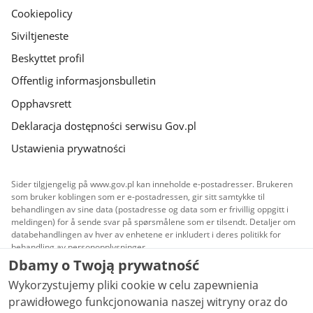
Cookiepolicy
Siviltjeneste
Beskyttet profil
Offentlig informasjonsbulletin
Opphavsrett
Deklaracja dostępności serwisu Gov.pl
Ustawienia prywatności
Sider tilgjengelig på www.gov.pl kan inneholde e-postadresser. Brukeren
som bruker koblingen som er e-postadressen, gir sitt samtykke til
behandlingen av sine data (postadresse og data som er frivillig oppgitt i
meldingen) for å sende svar på spørsmålene som er tilsendt. Detaljer om
databehandlingen av hver av enhetene er inkludert i deres politikk for
behandling av personopplysninger.
Dbamy o Twoją prywatność
Alt innhold publisert på nettsiden tilgjengeliggjøres
Wykorzystujemy pliki cookie w celu zapewnienia
under lisensen
Creative Commons Attribusjon 3.0 PL
,
med mindre annet er oppgitt.
prawidłowego funkcjonowania naszej witryny oraz do