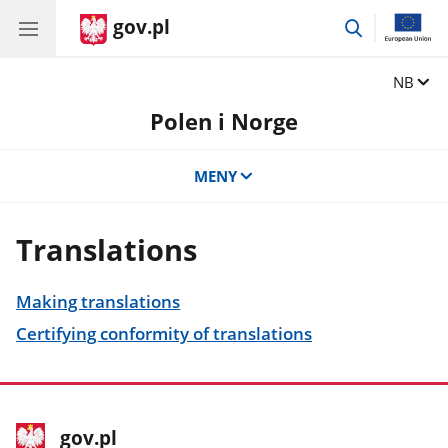
gov.pl
przejdź
do
wyszukiwar
Zmień j
NB
Polen i Norge
MENY
Translations
Making translations
Certifying conformity of translations
stopka
Hovedside
gov.pl