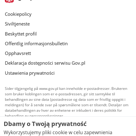
gov.pl
gov.pl
Cookiepolicy
Siviltjeneste
Beskyttet profil
Offentlig informasjonsbulletin
Opphavsrett
Deklaracja dostępności serwisu Gov.pl
Ustawienia prywatności
Sider tilgjengelig på www.gov.pl kan inneholde e-postadresser. Brukeren
som bruker koblingen som er e-postadressen, gir sitt samtykke til
behandlingen av sine data (postadresse og data som er frivillig oppgitt i
meldingen) for å sende svar på spørsmålene som er tilsendt. Detaljer om
databehandlingen av hver av enhetene er inkludert i deres politikk for
behandling av personopplysninger.
Dbamy o Twoją prywatność
Alt innhold publisert på nettsiden tilgjengeliggjøres
Wykorzystujemy pliki cookie w celu zapewnienia
under lisensen
Creative Commons Attribusjon 3.0 PL
,