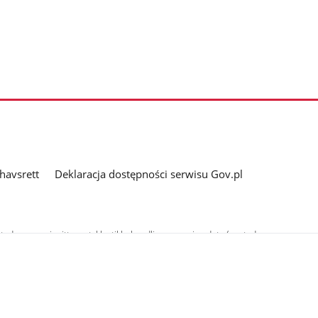
havsrett
Deklaracja dostępności serwisu Gov.pl
adressen, gir sitt samtykke til behandlingen av sine data (postadresse og
ehandlingen av hver av enhetene er inkludert i deres politikk for behandling