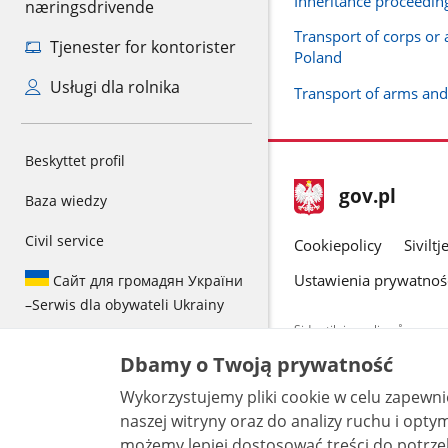
Inheritance proceedin
næringsdrivende
Transport of corps or 
Tjenester for kontorister
Poland
Usługi dla rolnika
Transport of arms an
Beskyttet profil
stopka
Hovedside
gov.pl
Baza wiedzy
gov.pl
gov.pl
Civil service
Cookiepolicy
Sivilt
Ustawienia prywatnoś
Сайт для громадян України
–
Serwis dla obywateli Ukrainy
Sider tilgjengelig på www.g
data som er frivillig oppgi
Dbamy o Twoją prywatność
av personopplysninger.
Wykorzystujemy pliki cookie w celu zapewn
Alt innhold p
Attribusjon 3
naszej witryny oraz do analizy ruchu i optymalizacj
możemy lepiej dostosować treści do potrzeb