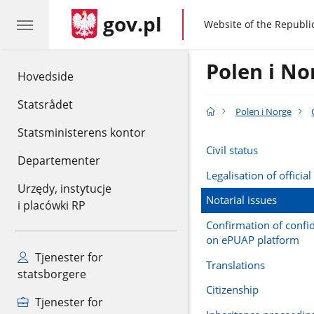
gov.pl
gov.pl
Website of the Republi
Polen i No
gov.pl
Hovedside
Statsrådet
Polen i Norge
Statsministerens kontor
Civil status
Departementer
Legalisation of offici
Urzędy, instytucje
Notarial issues
i placówki RP
Confirmation of confid
on ePUAP platform
Tjenester for
Translations
statsborgere
Citizenship
Tjenester for