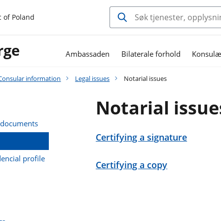
c of Poland
rge
Ambassaden
Bilaterale forhold
Konsulæ
Consular information
Legal issues
Notarial issues
Notarial issue
al documents
Certifying a signature
encial profile
Certifying a copy