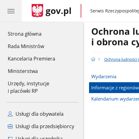
gov.pl
gov.pl
Serwis Rzeczypospolitej
Ochrona l
gov.pl
Strona główna
i obrona c
Rada Ministrów
Kancelaria Premiera
Ochrona ludności i
Ministerstwa
Wydarzenia
Urzędy, instytucje
Informacje z regionów
i placówki RP
Kalendarium wydarze
Usługi dla obywatela
Usługi dla przedsiębiorcy
Usługi dla urzędnika