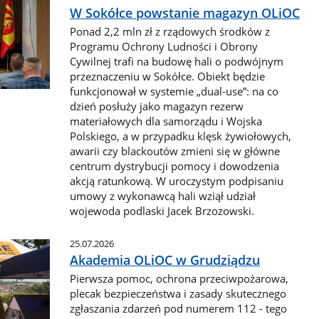
W Sokółce powstanie magazyn OLiOC
Ponad 2,2 mln zł z rządowych środków z
Programu Ochrony Ludności i Obrony
Cywilnej trafi na budowę hali o podwójnym
przeznaczeniu w Sokółce. Obiekt będzie
funkcjonował w systemie „dual-use”: na co
dzień posłuży jako magazyn rezerw
materiałowych dla samorządu i Wojska
Polskiego, a w przypadku klęsk żywiołowych,
awarii czy blackoutów zmieni się w główne
centrum dystrybucji pomocy i dowodzenia
akcją ratunkową. W uroczystym podpisaniu
umowy z wykonawcą hali wziął udział
wojewoda podlaski Jacek Brzozowski.
25.07.2026
Akademia OLiOC w Grudziądzu
Pierwsza pomoc, ochrona przeciwpożarowa,
plecak bezpieczeństwa i zasady skutecznego
zgłaszania zdarzeń pod numerem 112 - tego