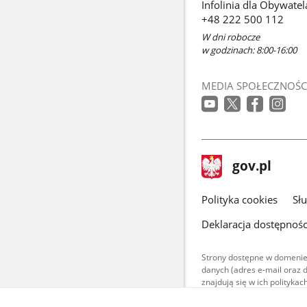
Infolinia dla Obywatel
+48 222 500 112
W dni robocze
w godzinach: 8:00-16:00
MEDIA SPOŁECZNOŚC
stopka
Strona
gov.pl
gov.pl
główna
gov.pl
Polityka cookies
Sł
Deklaracja dostępnośc
Strony dostępne w domenie
danych (adres e-mail oraz 
znajdują się w ich polityk