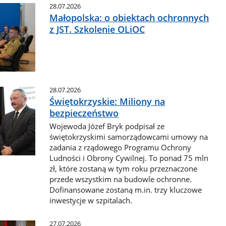
28.07.2026
Małopolska: o obiektach ochronnych
z JST. Szkolenie OLiOC
28.07.2026
Świętokrzyskie: Miliony na
bezpieczeństwo
Wojewoda Józef Bryk podpisał ze
świętokrzyskimi samorządowcami umowy na
zadania z rządowego Programu Ochrony
Ludności i Obrony Cywilnej. To ponad 75 mln
zł, które zostaną w tym roku przeznaczone
przede wszystkim na budowle ochronne.
Dofinansowane zostaną m.in. trzy kluczowe
inwestycje w szpitalach.
27.07.2026