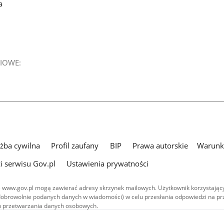
a
IOWE:
użba cywilna
Profil zaufany
BIP
Prawa autorskie
Warunki
i serwisu Gov.pl
Ustawienia prywatności
 www.gov.pl mogą zawierać adresy skrzynek mailowych. Użytkownik korzystający
dobrowolnie podanych danych w wiadomości) w celu przesłania odpowiedzi na prz
ach przetwarzania danych osobowych.