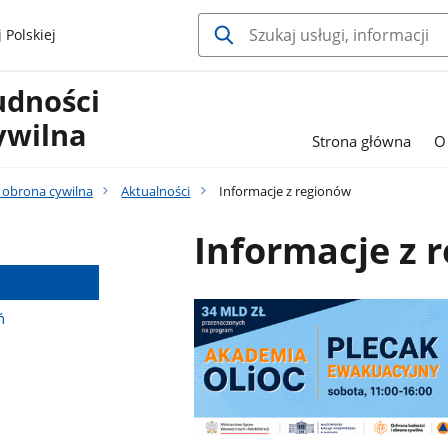
 Polskiej
udności
ywilna
Strona główna
O
 obrona cywilna
Aktualności
Informacje z regionów
Informacje z 
ń