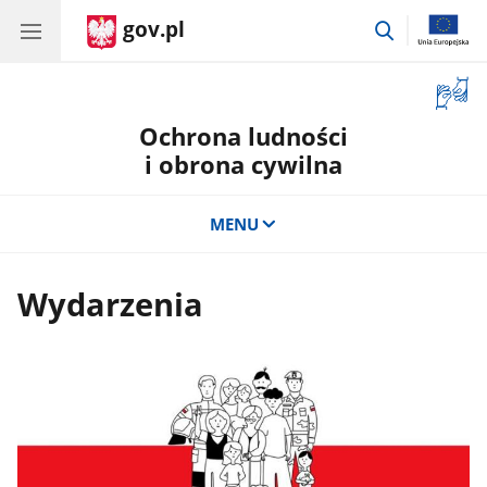
gov.pl
przejdź
do
wyszukiwar
Otwór
okno
Ochrona ludności
z
tłuma
i obrona cywilna
języka
migow
MENU
Wydarzenia