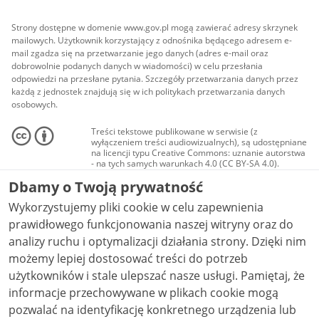
Strony dostępne w domenie www.gov.pl mogą zawierać adresy skrzynek
mailowych. Użytkownik korzystający z odnośnika będącego adresem e-
mail zgadza się na przetwarzanie jego danych (adres e-mail oraz
dobrowolnie podanych danych w wiadomości) w celu przesłania
odpowiedzi na przesłane pytania. Szczegóły przetwarzania danych przez
każdą z jednostek znajdują się w ich politykach przetwarzania danych
osobowych.
Treści tekstowe publikowane w serwisie (z
wyłączeniem treści audiowizualnych), są udostępniane
na licencji typu Creative Commons: uznanie autorstwa
- na tych samych warunkach 4.0 (CC BY-SA 4.0).
Materiały audiowizualne, w tym zdjęcia, materiały
Dbamy o Twoją prywatność
audio i wideo, są udostępniane na licencji typu
Creative Commons: uznanie autorstwa użycie
Wykorzystujemy pliki cookie w celu zapewnienia
niekomercyjne - bez utworów zależnych 4.0 (CC BY-
NC-ND 4.0), o ile nie jest to stwierdzone inaczej.
prawidłowego funkcjonowania naszej witryny oraz do
analizy ruchu i optymalizacji działania strony. Dzięki nim
możemy lepiej dostosować treści do potrzeb
użytkowników i stale ulepszać nasze usługi. Pamiętaj, że
informacje przechowywane w plikach cookie mogą
pozwalać na identyfikację konkretnego urządzenia lub