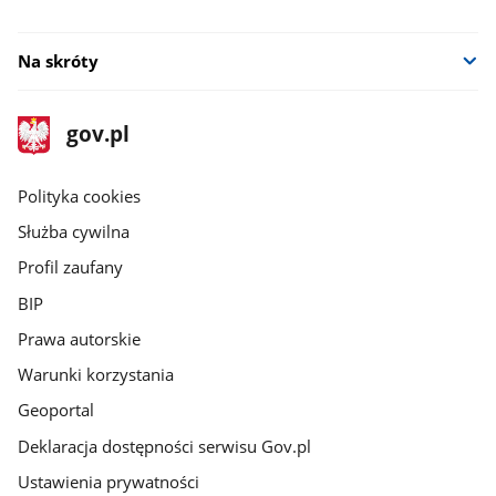
Na skróty
stopka
Strona
gov.pl
gov.pl
główna
gov.pl
Polityka cookies
Służba cywilna
Profil zaufany
BIP
Prawa autorskie
Warunki korzystania
Geoportal
Deklaracja dostępności serwisu Gov.pl
Ustawienia prywatności