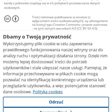
każdą z jednostek znajdują się w ich politykach przetwarzania danych
osobowych.
Treści tekstowe publikowane w serwisie (z
wyłączeniem treści audiowizualnych), są udostępniane
na licencji typu Creative Commons: uznanie autorstwa
- na tych samych warunkach 4.0 (CC BY-SA 4.0).
Materiały audiowizualne, w tym zdjęcia, materiały
Dbamy o Twoją prywatność
audio i wideo, są udostępniane na licencji typu
Creative Commons: uznanie autorstwa użycie
Wykorzystujemy pliki cookie w celu zapewnienia
niekomercyjne - bez utworów zależnych 4.0 (CC BY-
NC-ND 4.0), o ile nie jest to stwierdzone inaczej.
prawidłowego funkcjonowania naszej witryny oraz do
analizy ruchu i optymalizacji działania strony. Dzięki nim
możemy lepiej dostosować treści do potrzeb
użytkowników i stale ulepszać nasze usługi. Pamiętaj, że
informacje przechowywane w plikach cookie mogą
pozwalać na identyfikację konkretnego urządzenia lub
przeglądarki użytkownika, a więc potencjalnie stanowić
dane osobowe.
Polityka cookies
Odrzuć