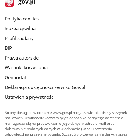
Strona
gov.pl
gov.pl
główna
gov.pl
Polityka cookies
Służba cywilna
Profil zaufany
BIP
Prawa autorskie
Warunki korzystania
Geoportal
Deklaracja dostępności serwisu Gov.pl
Ustawienia prywatności
Strony dostępne w domenie www.gov.pl mogą zawierać adresy skrzynek
mailowych. Użytkownik korzystający z odnośnika będącego adresem e-
mail zgadza się na przetwarzanie jego danych (adres e-mail oraz
dobrowolnie podanych danych w wiadomości) w celu przesłania
odpowiedzi na przesłane pytania. Szczegóły przetwarzania danych przez