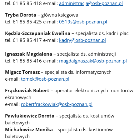
tel. 61 85 85 418 e-mail:
administracja@osb-poznan.pl
Tryba Dorota
– główna księgowa
tel. 61 85 85 425 e-mail:
0519s@osb-poznan.pl
Kędzia-Szczepaniak Ewelina
– specjalista ds. kadr i płac
tel. 61 85 85 417 e-mail:
kadry@osb-poznan.pl
Ignaszak Magdalena
– specjalista ds. administracji
tel. 61 85 85 416 e-mail:
magdaignaszak@osb-poznan.pl
Migacz Tomasz
– specjalista ds. informatycznych
e-mail:
tomek@osb-poznan.pl
Frąckowiak Robert
– operator elektronicznych monitorów
ekranowych
e-mail:
robertfrackowiak@osb-poznan.pl
Pawlukiewicz Dorota
– specjalista ds. kostiumów
baletowych
Michałowicz Monika
– specjalista ds. kostiumów
baletowych