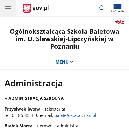
gov.pl
przejdź
do
wyszukiwar
Ogólnokształcąca Szkoła Baletowa
im. O. Sławskiej-Lipczyńskiej w
Poznaniu
MENU
Administracja
» ADMINISTRACJA SZKOLNA
Przysiwek Iwona
- sekretariat
tel. 61 85 85 410 e-mail:
balet@osb-poznan.pl
Białek Marta
- kierownik administracji