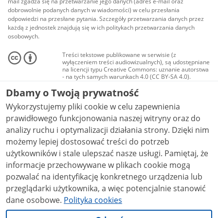
mail zgadza się na przetwarzanie jego danych (adres e-mail oraz
dobrowolnie podanych danych w wiadomości) w celu przesłania
odpowiedzi na przesłane pytania. Szczegóły przetwarzania danych przez
każdą z jednostek znajdują się w ich politykach przetwarzania danych
osobowych.
Treści tekstowe publikowane w serwisie (z
wyłączeniem treści audiowizualnych), są udostępniane
na licencji typu Creative Commons: uznanie autorstwa
- na tych samych warunkach 4.0 (CC BY-SA 4.0).
Materiały audiowizualne, w tym zdjęcia, materiały
Dbamy o Twoją prywatność
audio i wideo, są udostępniane na licencji typu
Creative Commons: uznanie autorstwa użycie
Wykorzystujemy pliki cookie w celu zapewnienia
niekomercyjne - bez utworów zależnych 4.0 (CC BY-
NC-ND 4.0), o ile nie jest to stwierdzone inaczej.
prawidłowego funkcjonowania naszej witryny oraz do
analizy ruchu i optymalizacji działania strony. Dzięki nim
możemy lepiej dostosować treści do potrzeb
użytkowników i stale ulepszać nasze usługi. Pamiętaj, że
informacje przechowywane w plikach cookie mogą
pozwalać na identyfikację konkretnego urządzenia lub
przeglądarki użytkownika, a więc potencjalnie stanowić
dane osobowe.
Polityka cookies