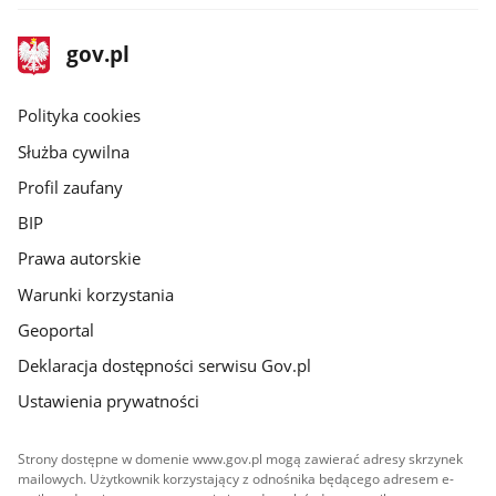
stopka
Strona
gov.pl
gov.pl
główna
gov.pl
Polityka cookies
Służba cywilna
Profil zaufany
BIP
Prawa autorskie
Warunki korzystania
Geoportal
Deklaracja dostępności serwisu Gov.pl
Ustawienia prywatności
Strony dostępne w domenie www.gov.pl mogą zawierać adresy skrzynek
mailowych. Użytkownik korzystający z odnośnika będącego adresem e-