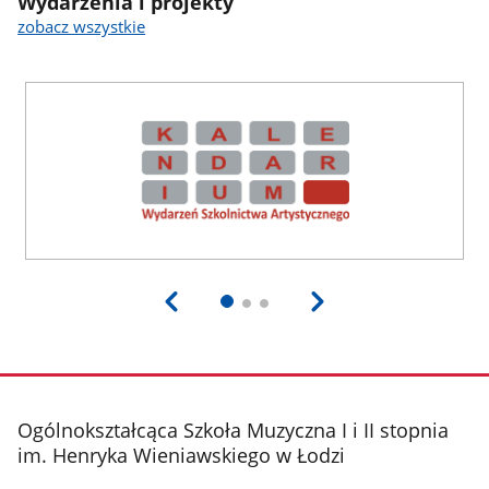
Wydarzenia i projekty
zobacz wszystkie
stopka
Ogólnokształcąca Szkoła Muzyczna I i II stopnia
im. Henryka Wieniawskiego w Łodzi