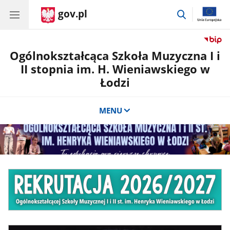
gov.pl
przejdź
do
wyszukiwar
Ogólnokształcąca Szkoła Muzyczna I i
II stopnia im. H. Wieniawskiego w
Łodzi
MENU
CSS
Baner
do
reklamowy
sekcji
Banner