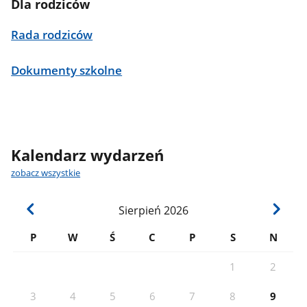
Dla rodziców
Rada rodziców
Dokumenty szkolne
Kalendarz wydarzeń
zobacz wszystkie
Sierpień
2026
P
W
Ś
C
P
S
N
1
2
3
4
5
6
7
8
9