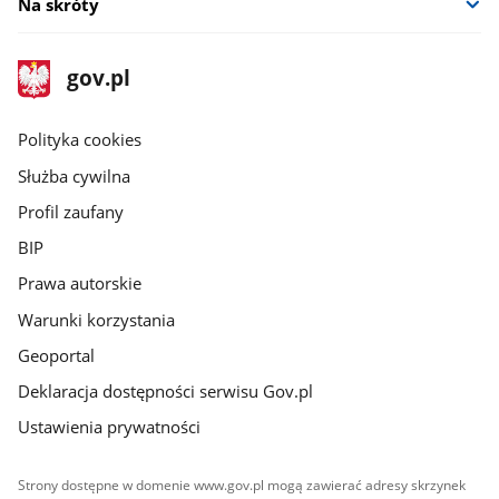
Na skróty
stopka
Strona
gov.pl
gov.pl
główna
gov.pl
Polityka cookies
Służba cywilna
Profil zaufany
BIP
Prawa autorskie
Warunki korzystania
Geoportal
Deklaracja dostępności serwisu Gov.pl
Ustawienia prywatności
Strony dostępne w domenie www.gov.pl mogą zawierać adresy skrzynek