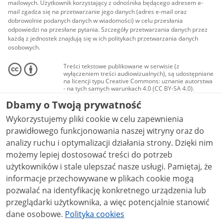
mailowych. Użytkownik korzystający z odnośnika będącego adresem e-
mail zgadza się na przetwarzanie jego danych (adres e-mail oraz
dobrowolnie podanych danych w wiadomości) w celu przesłania
odpowiedzi na przesłane pytania. Szczegóły przetwarzania danych przez
każdą z jednostek znajdują się w ich politykach przetwarzania danych
osobowych.
Treści tekstowe publikowane w serwisie (z
wyłączeniem treści audiowizualnych), są udostępniane
na licencji typu Creative Commons: uznanie autorstwa
- na tych samych warunkach 4.0 (CC BY-SA 4.0).
Materiały audiowizualne, w tym zdjęcia, materiały
Dbamy o Twoją prywatność
audio i wideo, są udostępniane na licencji typu
Creative Commons: uznanie autorstwa użycie
Wykorzystujemy pliki cookie w celu zapewnienia
niekomercyjne - bez utworów zależnych 4.0 (CC BY-
NC-ND 4.0), o ile nie jest to stwierdzone inaczej.
prawidłowego funkcjonowania naszej witryny oraz do
analizy ruchu i optymalizacji działania strony. Dzięki nim
możemy lepiej dostosować treści do potrzeb
użytkowników i stale ulepszać nasze usługi. Pamiętaj, że
informacje przechowywane w plikach cookie mogą
pozwalać na identyfikację konkretnego urządzenia lub
przeglądarki użytkownika, a więc potencjalnie stanowić
dane osobowe.
Polityka cookies