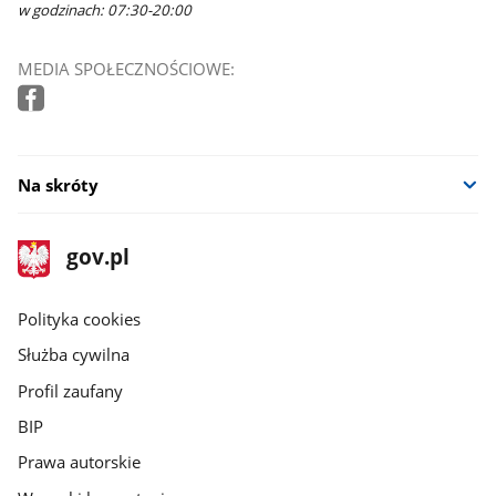
w godzinach: 07:30-20:00
MEDIA SPOŁECZNOŚCIOWE:
Na skróty
stopka
Strona
gov.pl
gov.pl
główna
gov.pl
Polityka cookies
Służba cywilna
Profil zaufany
BIP
Prawa autorskie