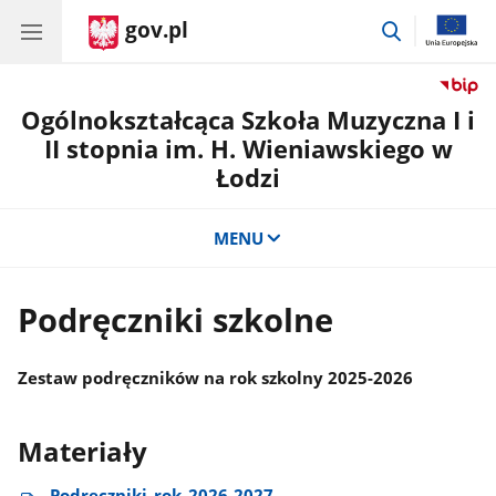
gov.pl
przejdź
do
wyszukiwar
Ogólnokształcąca Szkoła Muzyczna I i
II stopnia im. H. Wieniawskiego w
Łodzi
MENU
Podręczniki szkolne
Zestaw podręczników na rok szkolny 2025-2026
Materiały
Podręczniki​_rok​_2026-2027