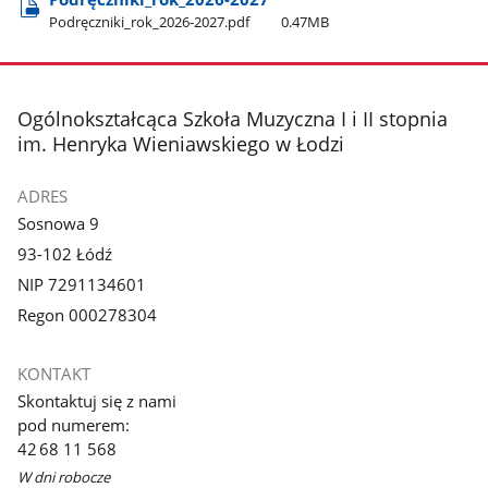
Podręczniki​_rok​_2026-2027.pdf
0.47MB
stopka
Ogólnokształcąca Szkoła Muzyczna I i II stopnia
im. Henryka Wieniawskiego w Łodzi
ADRES
Sosnowa 9
93-102 Łódź
NIP 7291134601
Regon 000278304
KONTAKT
Skontaktuj się z nami
pod numerem:
42 68 11 568
W dni robocze