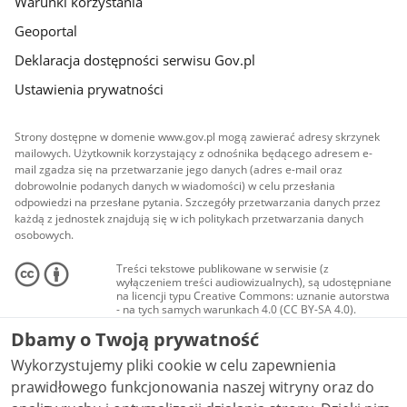
Warunki korzystania
Geoportal
Deklaracja dostępności serwisu Gov.pl
Ustawienia prywatności
Strony dostępne w domenie www.gov.pl mogą zawierać adresy skrzynek
mailowych. Użytkownik korzystający z odnośnika będącego adresem e-
mail zgadza się na przetwarzanie jego danych (adres e-mail oraz
dobrowolnie podanych danych w wiadomości) w celu przesłania
odpowiedzi na przesłane pytania. Szczegóły przetwarzania danych przez
każdą z jednostek znajdują się w ich politykach przetwarzania danych
osobowych.
Treści tekstowe publikowane w serwisie (z
wyłączeniem treści audiowizualnych), są udostępniane
na licencji typu Creative Commons: uznanie autorstwa
- na tych samych warunkach 4.0 (CC BY-SA 4.0).
Materiały audiowizualne, w tym zdjęcia, materiały
Dbamy o Twoją prywatność
audio i wideo, są udostępniane na licencji typu
Creative Commons: uznanie autorstwa użycie
Wykorzystujemy pliki cookie w celu zapewnienia
niekomercyjne - bez utworów zależnych 4.0 (CC BY-
NC-ND 4.0), o ile nie jest to stwierdzone inaczej.
prawidłowego funkcjonowania naszej witryny oraz do