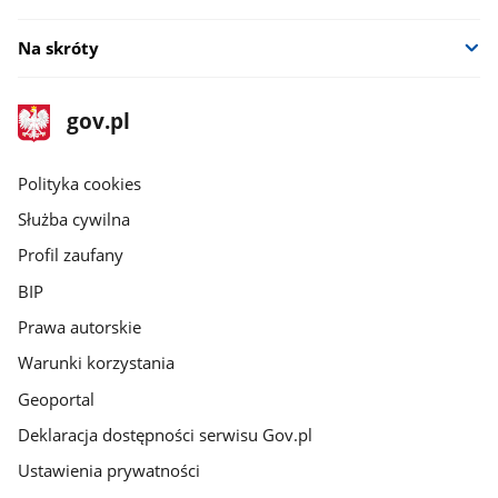
Na skróty
stopka
Strona
gov.pl
gov.pl
główna
gov.pl
Polityka cookies
Służba cywilna
Profil zaufany
BIP
Prawa autorskie
Warunki korzystania
Geoportal
Deklaracja dostępności serwisu Gov.pl
Ustawienia prywatności