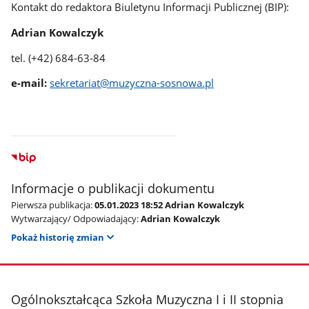
Kontakt do redaktora Biuletynu Informacji Publicznej (BIP):
Adrian Kowalczyk
tel. (+42) 684-63-84
e-mail:
sekretariat@muzyczna-sosnowa.pl
Informacje o publikacji dokumentu
Pierwsza publikacja:
05.01.2023 18:52 Adrian Kowalczyk
Wytwarzający/ Odpowiadający:
Adrian Kowalczyk
Pokaż historię zmian
stopka
Ogólnokształcąca Szkoła Muzyczna I i II stopnia