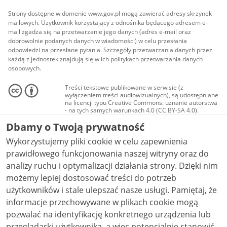
Strony dostępne w domenie www.gov.pl mogą zawierać adresy skrzynek
mailowych. Użytkownik korzystający z odnośnika będącego adresem e-
mail zgadza się na przetwarzanie jego danych (adres e-mail oraz
dobrowolnie podanych danych w wiadomości) w celu przesłania
odpowiedzi na przesłane pytania. Szczegóły przetwarzania danych przez
każdą z jednostek znajdują się w ich politykach przetwarzania danych
osobowych.
Treści tekstowe publikowane w serwisie (z
wyłączeniem treści audiowizualnych), są udostępniane
na licencji typu Creative Commons: uznanie autorstwa
- na tych samych warunkach 4.0 (CC BY-SA 4.0).
Materiały audiowizualne, w tym zdjęcia, materiały
Dbamy o Twoją prywatność
audio i wideo, są udostępniane na licencji typu
Creative Commons: uznanie autorstwa użycie
Wykorzystujemy pliki cookie w celu zapewnienia
niekomercyjne - bez utworów zależnych 4.0 (CC BY-
NC-ND 4.0), o ile nie jest to stwierdzone inaczej.
prawidłowego funkcjonowania naszej witryny oraz do
analizy ruchu i optymalizacji działania strony. Dzięki nim
możemy lepiej dostosować treści do potrzeb
użytkowników i stale ulepszać nasze usługi. Pamiętaj, że
informacje przechowywane w plikach cookie mogą
pozwalać na identyfikację konkretnego urządzenia lub
przeglądarki użytkownika, a więc potencjalnie stanowić