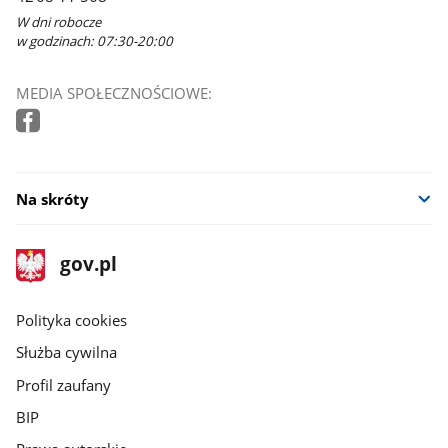
W dni robocze
w godzinach: 07:30-20:00
MEDIA SPOŁECZNOŚCIOWE:
Na skróty
stopka
Strona
gov.pl
gov.pl
główna
gov.pl
Polityka cookies
Służba cywilna
Profil zaufany
BIP