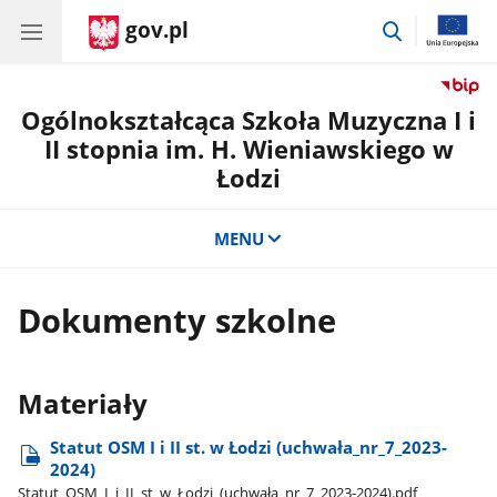
gov.pl
przejdź
do
wyszukiwar
Ogólnokształcąca Szkoła Muzyczna I i
II stopnia im. H. Wieniawskiego w
Łodzi
MENU
Dokumenty szkolne
Materiały
Statut OSM I i II st. w Łodzi (uchwała​_nr​_7​_2023-
2024)
Statut​_OSM​_I​_i​_II​_st​_w​_Łodzi​_(uchwała​_nr​_7​_2023-2024).pdf