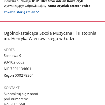
Pierwsza publikacja:
05.01.2023 18:42 Adrian Kowalczyk
Wytwarzający/ Odpowiadający:
Anna Dryniak-Szczechowicz
Pokaż historię zmian
stopka
Ogólnokształcąca Szkoła Muzyczna I i II stopnia
im. Henryka Wieniawskiego w Łodzi
ADRES
Sosnowa 9
93-102 Łódź
NIP 7291134601
Regon 000278304
KONTAKT
Skontaktuj się z nami
pod numerem:
42 68 11 568