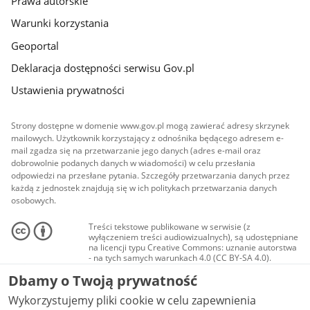
Prawa autorskie
Warunki korzystania
Geoportal
Deklaracja dostępności serwisu Gov.pl
Ustawienia prywatności
Strony dostępne w domenie www.gov.pl mogą zawierać adresy skrzynek
mailowych. Użytkownik korzystający z odnośnika będącego adresem e-
mail zgadza się na przetwarzanie jego danych (adres e-mail oraz
dobrowolnie podanych danych w wiadomości) w celu przesłania
odpowiedzi na przesłane pytania. Szczegóły przetwarzania danych przez
każdą z jednostek znajdują się w ich politykach przetwarzania danych
osobowych.
Treści tekstowe publikowane w serwisie (z
wyłączeniem treści audiowizualnych), są udostępniane
na licencji typu Creative Commons: uznanie autorstwa
- na tych samych warunkach 4.0 (CC BY-SA 4.0).
Materiały audiowizualne, w tym zdjęcia, materiały
Dbamy o Twoją prywatność
audio i wideo, są udostępniane na licencji typu
Creative Commons: uznanie autorstwa użycie
Wykorzystujemy pliki cookie w celu zapewnienia
niekomercyjne - bez utworów zależnych 4.0 (CC BY-
NC-ND 4.0), o ile nie jest to stwierdzone inaczej.