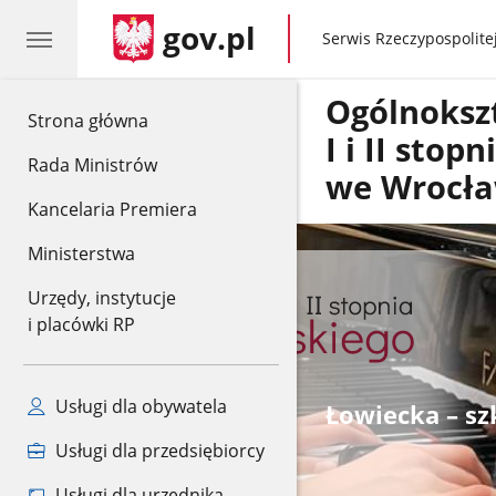
gov.pl
gov.pl
Serwis Rzeczypospolitej
Ogólnoksz
gov.pl
Strona główna
I i II sto
Rada Ministrów
we Wrocła
Kancelaria Premiera
Ministerstwa
Urzędy, instytucje
i placówki RP
Usługi dla obywatela
Łowiecka – szk
Usługi dla przedsiębiorcy
Usługi dla urzędnika