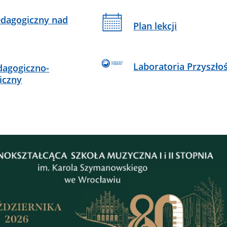
dagogiczny nad
Plan lekcji
Laboratoria Przyszłoś
dagogiczno-
iczny