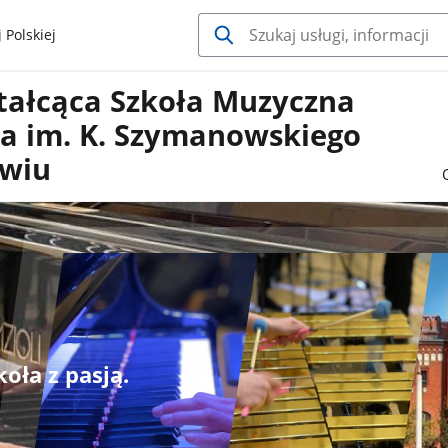
 Polskiej
tałcąca Szkoła Muzyczna
pnia im. K. Szymanowskiego
wiu
oła z pasją.