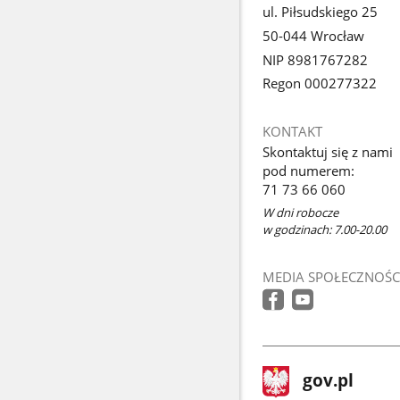
ul. Piłsudskiego 25
50-044 Wrocław
NIP 8981767282
Regon 000277322
KONTAKT
Skontaktuj się z nami
pod numerem:
71 73 66 060
W dni robocze
w godzinach: 7.00-20.00
MEDIA SPOŁECZNOŚC
stopka
Strona
gov.pl
gov.pl