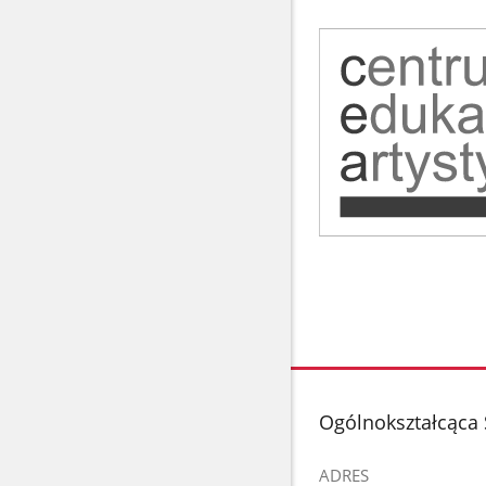
stopka
Ogólnokształcąca 
ADRES