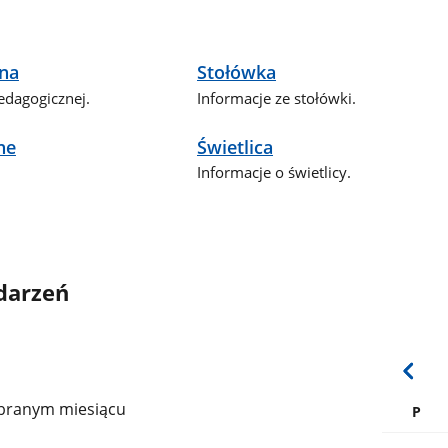
na
Stołówka
edagogicznej.
Informacje ze stołówki.
ne
Świetlica
Informacje o świetlicy.
darzeń
branym miesiącu
P