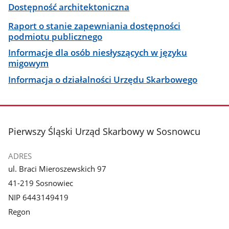
Dostępność architektoniczna
Raport o stanie zapewniania dostępności
podmiotu publicznego
Informacje dla osób niesłyszących w języku
migowym
Informacja o działalności Urzędu Skarbowego
stopka
Pierwszy Śląski Urząd Skarbowy w Sosnowcu
ADRES
ul. Braci Mieroszewskich 97
41-219 Sosnowiec
NIP 6443149419
Regon