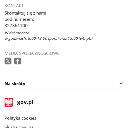
KONTAKT
Skontaktuj się z nami
pod numerem:
327861100
W dni robocze
w godzinach: 8:00-18:00 (pon.) oraz 15:00 (wt.-pt.)
MEDIA SPOŁECZNOŚCIOWE:
Na skróty
stopka
Strona
gov.pl
gov.pl
główna
gov.pl
Polityka cookies
Służba cywilna