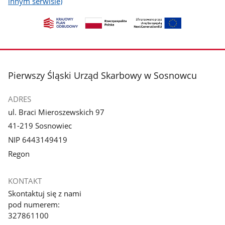
innym serwisie)
stopka
Pierwszy Śląski Urząd Skarbowy w Sosnowcu
ADRES
ul. Braci Mieroszewskich 97
41-219 Sosnowiec
NIP 6443149419
Regon
KONTAKT
Skontaktuj się z nami
pod numerem:
327861100