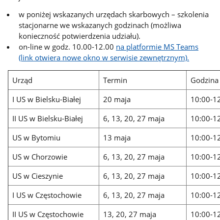
w poniżej wskazanych urzędach skarbowych – szkolenia
stacjonarne we wskazanych godzinach (możliwa
konieczność potwierdzenia udziału).
on-line w godz. 10.00-12.00
na platformie MS Teams
(link otwiera nowe okno w serwisie zewnętrznym).
Urząd
Termin
Godzina
I US w Bielsku-Białej
20 maja
10:00-1
II US w Bielsku-Białej
6, 13, 20, 27 maja
10:00-1
US w Bytomiu
13 maja
10:00-1
US w Chorzowie
6, 13, 20, 27 maja
10:00-1
US w Cieszynie
6, 13, 20, 27 maja
10:00-1
I US w Częstochowie
6, 13, 20, 27 maja
10:00-1
II US w Częstochowie
13, 20, 27 maja
10:00-1