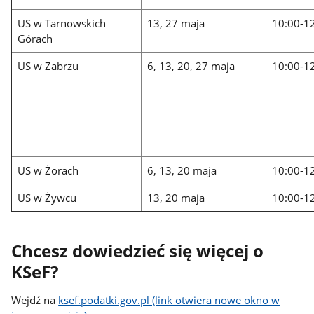
US w Tarnowskich
13, 27 maja
10:00-1
Górach
US w Zabrzu
6, 13, 20, 27 maja
10:00-1
US w Żorach
6, 13, 20 maja
10:00-1
US w Żywcu
13, 20 maja
10:00-1
Chcesz dowiedzieć się więcej o
KSeF?
Wejdź na
ksef.podatki.gov.pl (link otwiera nowe okno w