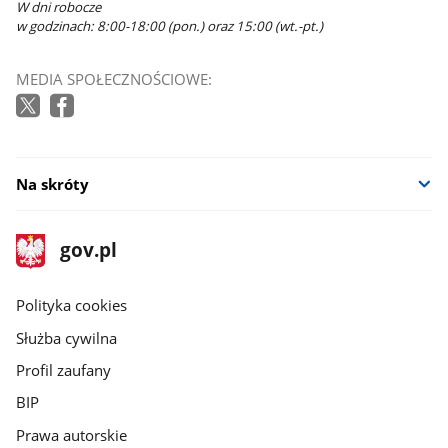
W dni robocze
w godzinach: 8:00-18:00 (pon.) oraz 15:00 (wt.-pt.)
MEDIA SPOŁECZNOŚCIOWE:
Na skróty
stopka
Strona
gov.pl
gov.pl
główna
gov.pl
Polityka cookies
Służba cywilna
Profil zaufany
BIP
Prawa autorskie