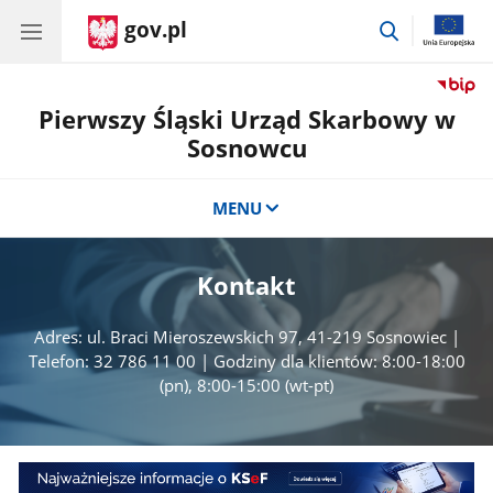
gov.pl
przejdź
do
wyszukiwar
Pierwszy Śląski Urząd Skarbowy w
Sosnowcu
MENU
Kontakt
Adres: ul. Braci Mieroszewskich 97, 41-219 Sosnowiec |
Telefon: 32 786 11 00 | Godziny dla klientów: 8:00-18:00
(pn), 8:00-15:00 (wt-pt)
Najważniejsze