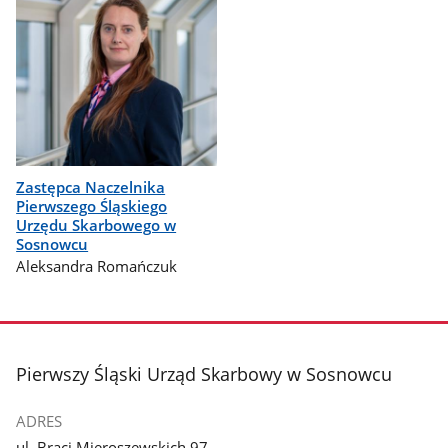
Zastępca Naczelnika
Pierwszego Śląskiego
Urzędu Skarbowego w
Sosnowcu
Aleksandra Romańczuk
stopka
Pierwszy Śląski Urząd Skarbowy w Sosnowcu
ADRES
ul. Braci Mieroszewskich 97