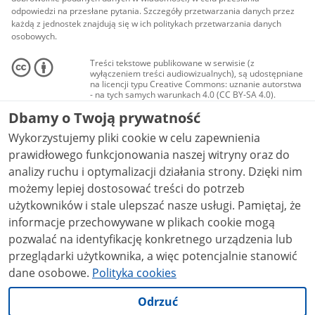
odpowiedzi na przesłane pytania. Szczegóły przetwarzania danych przez
każdą z jednostek znajdują się w ich politykach przetwarzania danych
osobowych.
Treści tekstowe publikowane w serwisie (z
wyłączeniem treści audiowizualnych), są udostępniane
na licencji typu Creative Commons: uznanie autorstwa
- na tych samych warunkach 4.0 (CC BY-SA 4.0).
Materiały audiowizualne, w tym zdjęcia, materiały
Dbamy o Twoją prywatność
audio i wideo, są udostępniane na licencji typu
Creative Commons: uznanie autorstwa użycie
Wykorzystujemy pliki cookie w celu zapewnienia
niekomercyjne - bez utworów zależnych 4.0 (CC BY-
NC-ND 4.0), o ile nie jest to stwierdzone inaczej.
prawidłowego funkcjonowania naszej witryny oraz do
analizy ruchu i optymalizacji działania strony. Dzięki nim
możemy lepiej dostosować treści do potrzeb
użytkowników i stale ulepszać nasze usługi. Pamiętaj, że
informacje przechowywane w plikach cookie mogą
pozwalać na identyfikację konkretnego urządzenia lub
przeglądarki użytkownika, a więc potencjalnie stanowić
dane osobowe.
Polityka cookies
Odrzuć