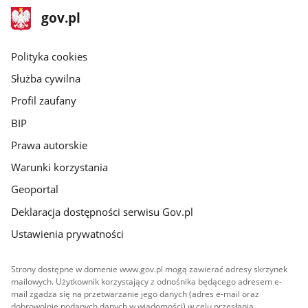
stopka
Strona
gov.pl
gov.pl
główna
gov.pl
Polityka cookies
Służba cywilna
Profil zaufany
BIP
Prawa autorskie
Warunki korzystania
Geoportal
Deklaracja dostępności serwisu Gov.pl
Ustawienia prywatności
Strony dostępne w domenie www.gov.pl mogą zawierać adresy skrzynek
mailowych. Użytkownik korzystający z odnośnika będącego adresem e-
mail zgadza się na przetwarzanie jego danych (adres e-mail oraz
dobrowolnie podanych danych w wiadomości) w celu przesłania