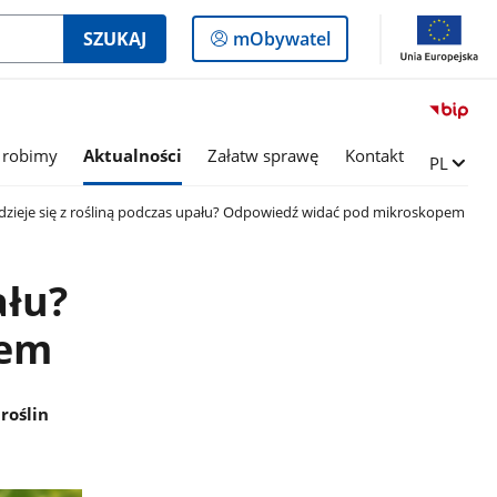
Logowanie
SZUKAJ
mObywatel
do
panelu
 robimy
Aktualności
Załatw sprawę
Kontakt
Zmień ję
PL
dzieje się z rośliną podczas upału? Odpowiedź widać pod mikroskopem
ału?
pem
roślin