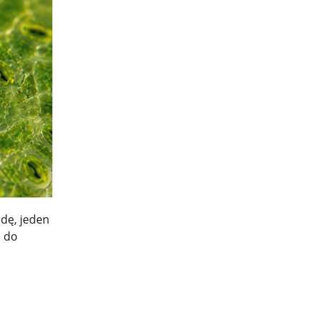
dę, jeden
i do