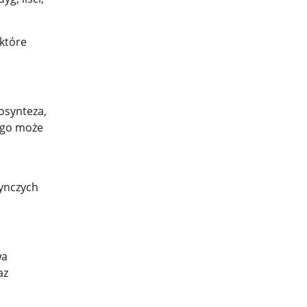
które
osynteza,
ego może
a
dynczych
wa
az