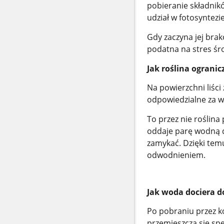
pobieranie składnik
udział w fotosyntezi
Gdy zaczyna jej brako
podatna na stres śr
Jak roślina ograni
Na powierzchni liści
odpowiedzialne za w
To przez nie roślina
oddaje parę wodną d
zamykać. Dzięki temu
odwodnieniem.
Jak woda dociera do
Po pobraniu przez k
przemieszcza się spe