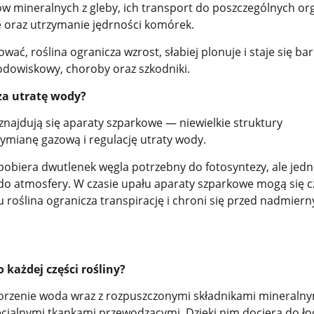
ów mineralnych z gleby, ich transport do poszczególnych o
e oraz utrzymanie jędrności komórek.
wać, roślina ogranicza wzrost, słabiej plonuje i staje się bar
odowiskowy, choroby oraz szkodniki.
cza utratę wody?
 znajdują się aparaty szparkowe — niewielkie struktury
ymianę gazową i regulację utraty wody.
 pobiera dwutlenek węgla potrzebny do fotosyntezy, ale jed
o atmosfery. W czasie upału aparaty szparkowe mogą się 
 roślina ogranicza transpirację i chroni się przed nadmier
 każdej części rośliny?
orzenie woda wraz z rozpuszczonymi składnikami mineralny
cjalnymi tkankami przewodzącymi. Dzięki nim dociera do łody