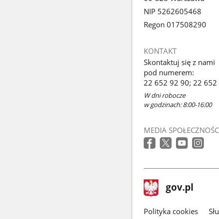
NIP 5262605468
Regon 017508290
KONTAKT
Skontaktuj się z nami
pod numerem:
22 652 92 90; 22 652
W dni robocze
w godzinach: 8:00-16:00
MEDIA SPOŁECZNOŚC
stopka
Strona
gov.pl
gov.pl
główna
gov.pl
Polityka cookies
Sł