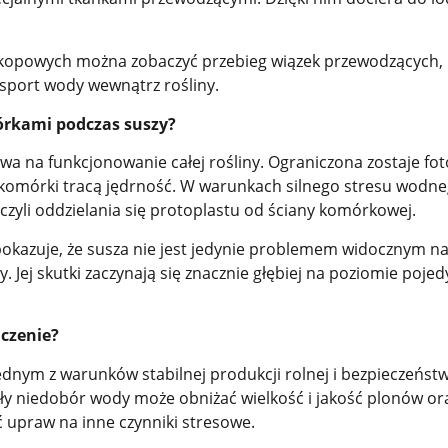
skopowych można zobaczyć przebieg wiązek przewodzących, 
sport wody wewnątrz rośliny.
mórkami podczas suszy?
a na funkcjonowanie całej rośliny. Ograniczona zostaje fot
 komórki tracą jędrność. W warunkach silnego stresu wodn
 czyli oddzielania się protoplastu od ściany komórkowej.
pokazuje, że susza nie jest jedynie problemem widocznym n
y. Jej skutki zaczynają się znacznie głębiej na poziomie poje
czenie?
jednym z warunków stabilnej produkcji rolnej i bezpieczeńst
ły niedobór wody może obniżać wielkość i jakość plonów or
 upraw na inne czynniki stresowe.