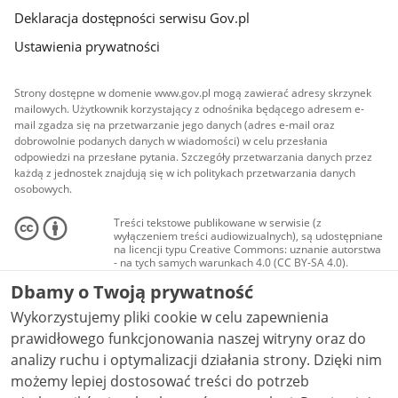
Deklaracja dostępności serwisu Gov.pl
Ustawienia prywatności
Strony dostępne w domenie www.gov.pl mogą zawierać adresy skrzynek
mailowych. Użytkownik korzystający z odnośnika będącego adresem e-
mail zgadza się na przetwarzanie jego danych (adres e-mail oraz
dobrowolnie podanych danych w wiadomości) w celu przesłania
odpowiedzi na przesłane pytania. Szczegóły przetwarzania danych przez
każdą z jednostek znajdują się w ich politykach przetwarzania danych
osobowych.
Treści tekstowe publikowane w serwisie (z
wyłączeniem treści audiowizualnych), są udostępniane
na licencji typu Creative Commons: uznanie autorstwa
- na tych samych warunkach 4.0 (CC BY-SA 4.0).
Materiały audiowizualne, w tym zdjęcia, materiały
Dbamy o Twoją prywatność
audio i wideo, są udostępniane na licencji typu
Creative Commons: uznanie autorstwa użycie
Wykorzystujemy pliki cookie w celu zapewnienia
niekomercyjne - bez utworów zależnych 4.0 (CC BY-
NC-ND 4.0), o ile nie jest to stwierdzone inaczej.
prawidłowego funkcjonowania naszej witryny oraz do
analizy ruchu i optymalizacji działania strony. Dzięki nim
możemy lepiej dostosować treści do potrzeb