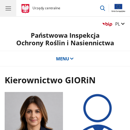
przejdź
gov.pl
Urzędy centralne
gov.pl
Urzędy
do
centralne
wyszukiwar
Zmień 
PL
Państwowa Inspekcja
Ochrony Roślin i Nasiennictwa
MENU
Kierownictwo GIORiN