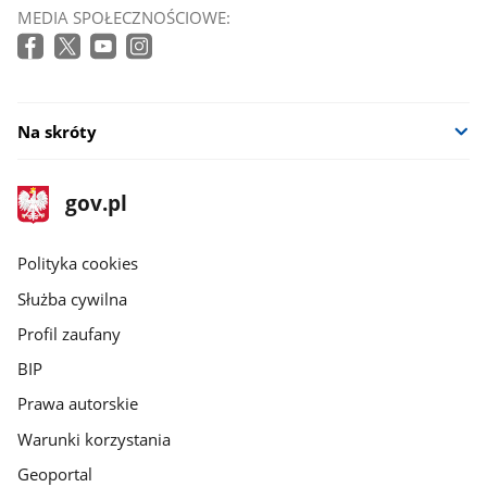
MEDIA SPOŁECZNOŚCIOWE:
Na skróty
stopka
Strona
gov.pl
gov.pl
główna
gov.pl
Polityka cookies
Służba cywilna
Profil zaufany
BIP
Prawa autorskie
Warunki korzystania
Geoportal