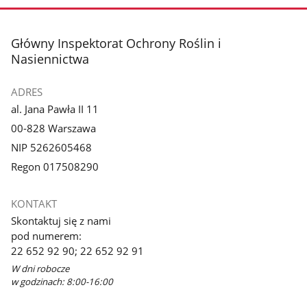
stopka
Główny Inspektorat Ochrony Roślin i
Nasiennictwa
ADRES
al. Jana Pawła II 11
00-828 Warszawa
NIP 5262605468
Regon 017508290
KONTAKT
Skontaktuj się z nami
pod numerem:
22 652 92 90; 22 652 92 91
W dni robocze
w godzinach: 8:00-16:00