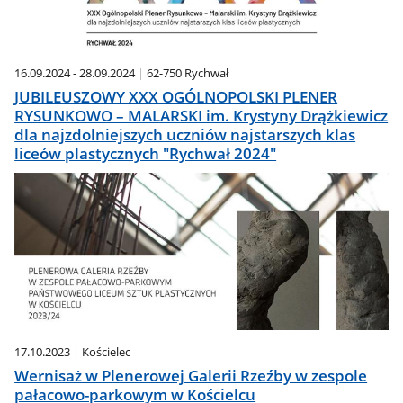
16.09.2024 - 28.09.2024
62-750 Rychwał
JUBILEUSZOWY XXX OGÓLNOPOLSKI PLENER
RYSUNKOWO – MALARSKI im. Krystyny Drążkiewicz
dla najzdolniejszych uczniów najstarszych klas
liceów plastycznych "Rychwał 2024"
17.10.2023
Kościelec
Wernisaż w Plenerowej Galerii Rzeźby w zespole
pałacowo-parkowym w Kościelcu