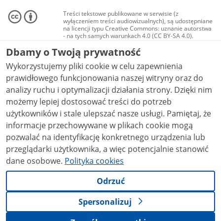
Treści tekstowe publikowane w serwisie (z
wyłączeniem treści audiowizualnych), są udostępniane
na licencji typu Creative Commons: uznanie autorstwa
- na tych samych warunkach 4.0 (CC BY-SA 4.0).
Materiały audiowizualne, w tym zdjęcia, materiały
Dbamy o Twoją prywatność
audio i wideo, są udostępniane na licencji typu
Creative Commons: uznanie autorstwa użycie
Wykorzystujemy pliki cookie w celu zapewnienia
niekomercyjne - bez utworów zależnych 4.0 (CC BY-
NC-ND 4.0), o ile nie jest to stwierdzone inaczej.
prawidłowego funkcjonowania naszej witryny oraz do
analizy ruchu i optymalizacji działania strony. Dzięki nim
możemy lepiej dostosować treści do potrzeb
użytkowników i stale ulepszać nasze usługi. Pamiętaj, że
informacje przechowywane w plikach cookie mogą
pozwalać na identyfikację konkretnego urządzenia lub
przeglądarki użytkownika, a więc potencjalnie stanowić
dane osobowe.
Polityka cookies
Odrzuć
Spersonalizuj