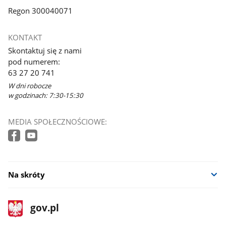
Regon 300040071
KONTAKT
Skontaktuj się z nami
pod numerem:
63 27 20 741
W dni robocze
w godzinach: 7:30-15:30
MEDIA SPOŁECZNOŚCIOWE:
Na skróty
stopka
Strona
gov.pl
gov.pl
główna