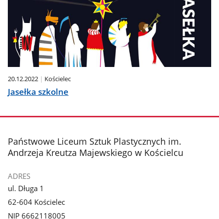
20.12.2022
Kościelec
Jasełka szkolne
stopka
Państwowe Liceum Sztuk Plastycznych im.
Andrzeja Kreutza Majewskiego w Kościelcu
ADRES
ul. Długa 1
62-604 Kościelec
NIP 6662118005