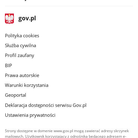
stopka
Strona
gov.pl
gov.pl
główna
gov.pl
Polityka cookies
Służba cywilna
Profil zaufany
BIP
Prawa autorskie
Warunki korzystania
Geoportal
Deklaracja dostępności serwisu Gov.pl
Ustawienia prywatności
Strony dostępne w domenie www.gov.pl mogą zawierać adresy skrzynek
mailowych. Użytkownik korzystający z odnośnika będącego adresem e-