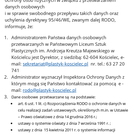
danych osobowych
i w sprawie swobodnego przepływu takich danych oraz
uchylenia dyrektywy 95/46/WE, zwanym dalej RODO,
informuje, że:
Administratorem Państwa danych osobowych
przetwarzanych w Państwowym Liceum Sztuk
Plastycznych im. Andrzeja Kreutza Majewskiego w
Kościelcu jest Dyrektor, z siedzibą: 62-604 Kościelec, e-
mail:
sekretariat@plastyk-koscielec.pl
nr. tel.: 63 27 20
741
Administrator wyznaczył Inspektora Ochrony Danych z
którym mogą się Państwo kontaktować za pomocą e -
mail:
rodo@plastyk-koscielec.pl
Dane osobowe przetwarzane są na podstawie:
art. 6 ust. 1 lit. c) Rozporządzenia RODO o ochronie danych w
celu realizacji zadań ustawowych, określonych m.in. w Ustawie
– Prawo oświatowe z dnia 14 grudnia 2016 r.;
ustawy o systemie oświaty z dnia 7 września 1991 r. ;
ustawy z dnia 15 kwietnia 2011 r. o systemie informacji