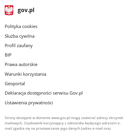
stopka
Strona
gov.pl
gov.pl
główna
gov.pl
Polityka cookies
Służba cywilna
Profil zaufany
BIP
Prawa autorskie
Warunki korzystania
Geoportal
Deklaracja dostępności serwisu Gov.pl
Ustawienia prywatności
Strony dostępne w domenie www.gov.pl mogą zawierać adresy skrzynek
mailowych. Użytkownik korzystający z odnośnika będącego adresem e-
mail zgadza się na przetwarzanie jego danych (adres e-mail oraz