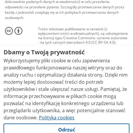
dobrowolnie podanych danych w wiadomości) w celu przesłania
odpowiedzi na przesłane pytania. Szczegóły przetwarzania danych przez
każdą z jednostek znajdują się w ich politykach przetwarzania danych
osobowych.
Treści tekstowe publikowane w serwisie (z
wyłączeniem treści audiowizualnych), są udostępniane
na licencji typu Creative Commons: uznanie autorstwa
- na tych samych warunkach 4.0 (CC BY-SA 4.0).
Materiały audiowizualne, w tym zdjęcia, materiały
Dbamy o Twoją prywatność
audio i wideo, są udostępniane na licencji typu
Creative Commons: uznanie autorstwa użycie
Wykorzystujemy pliki cookie w celu zapewnienia
niekomercyjne - bez utworów zależnych 4.0 (CC BY-
NC-ND 4.0), o ile nie jest to stwierdzone inaczej.
prawidłowego funkcjonowania naszej witryny oraz do
analizy ruchu i optymalizacji działania strony. Dzięki nim
możemy lepiej dostosować treści do potrzeb
użytkowników i stale ulepszać nasze usługi. Pamiętaj, że
informacje przechowywane w plikach cookie mogą
pozwalać na identyfikację konkretnego urządzenia lub
przeglądarki użytkownika, a więc potencjalnie stanowić
dane osobowe.
Polityka cookies
Odrzuć