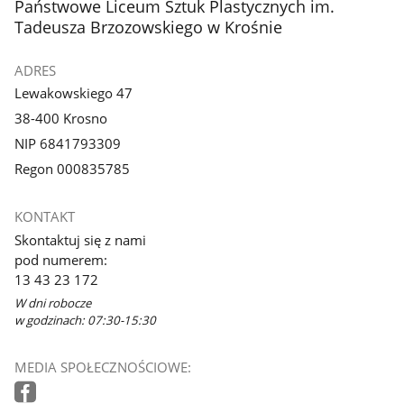
stopka
Państwowe Liceum Sztuk Plastycznych im.
Tadeusza Brzozowskiego w Krośnie
ADRES
Lewakowskiego 47
38-400 Krosno
NIP 6841793309
Regon 000835785
KONTAKT
Skontaktuj się z nami
pod numerem:
13 43 23 172
W dni robocze
w godzinach: 07:30-15:30
MEDIA SPOŁECZNOŚCIOWE: