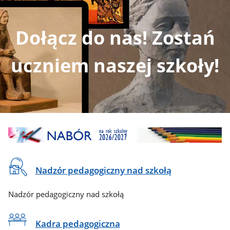
Dołącz do nas! Zostań
uczniem naszej szkoły!
CSS
REKRUTACJA
NABÓR
do
sekcji
Banner
Na
Nadzór pedagogiczny nad szkołą
skróty
Nadzór pedagogiczny nad szkołą
Kadra pedagogiczna