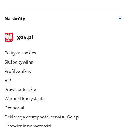
Na skróty
stopka
Strona
gov.pl
gov.pl
główna
gov.pl
Polityka cookies
Służba cywilna
Profil zaufany
BIP
Prawa autorskie
Warunki korzystania
Geoportal
Deklaracja dostępności serwisu Gov.pl
Ustawienia prywatności