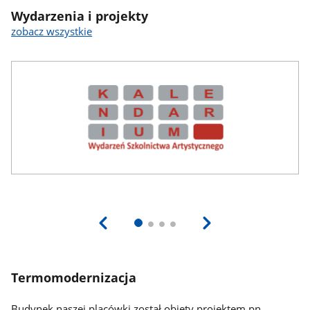
Wydarzenia i projekty
zobacz wszystkie
Termomodernizacja
Termomodernizacja
Budynek naszej placówki został objęty projektem pn.