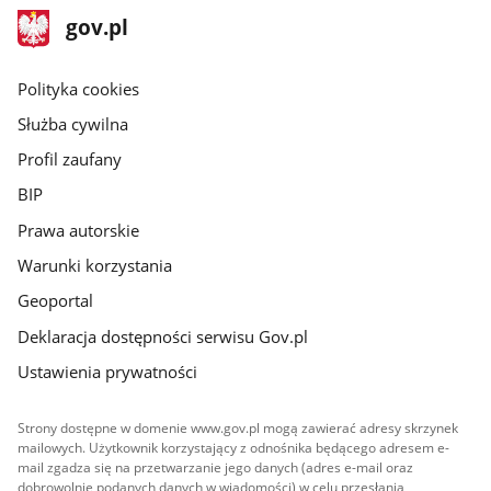
stopka
Strona
gov.pl
gov.pl
główna
gov.pl
Polityka cookies
Służba cywilna
Profil zaufany
BIP
Prawa autorskie
Warunki korzystania
Geoportal
Deklaracja dostępności serwisu Gov.pl
Ustawienia prywatności
Strony dostępne w domenie www.gov.pl mogą zawierać adresy skrzynek
mailowych. Użytkownik korzystający z odnośnika będącego adresem e-
mail zgadza się na przetwarzanie jego danych (adres e-mail oraz
dobrowolnie podanych danych w wiadomości) w celu przesłania