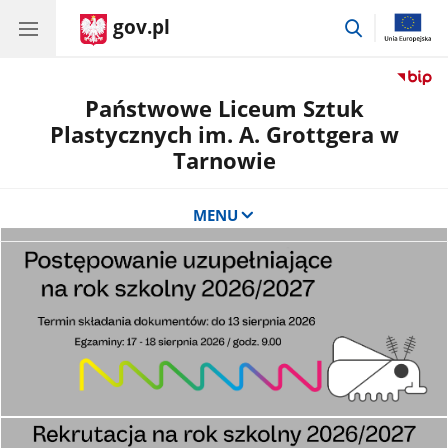
gov.pl
przejdź
do
wyszukiwar
Państwowe Liceum Sztuk
Plastycznych im. A. Grottgera w
Tarnowie
MENU
Banner
CSS
Banner