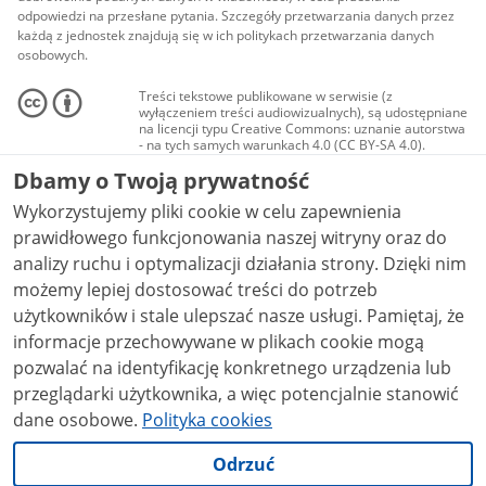
odpowiedzi na przesłane pytania. Szczegóły przetwarzania danych przez
każdą z jednostek znajdują się w ich politykach przetwarzania danych
osobowych.
Treści tekstowe publikowane w serwisie (z
wyłączeniem treści audiowizualnych), są udostępniane
na licencji typu Creative Commons: uznanie autorstwa
- na tych samych warunkach 4.0 (CC BY-SA 4.0).
Materiały audiowizualne, w tym zdjęcia, materiały
Dbamy o Twoją prywatność
audio i wideo, są udostępniane na licencji typu
Creative Commons: uznanie autorstwa użycie
Wykorzystujemy pliki cookie w celu zapewnienia
niekomercyjne - bez utworów zależnych 4.0 (CC BY-
NC-ND 4.0), o ile nie jest to stwierdzone inaczej.
prawidłowego funkcjonowania naszej witryny oraz do
analizy ruchu i optymalizacji działania strony. Dzięki nim
możemy lepiej dostosować treści do potrzeb
użytkowników i stale ulepszać nasze usługi. Pamiętaj, że
informacje przechowywane w plikach cookie mogą
pozwalać na identyfikację konkretnego urządzenia lub
przeglądarki użytkownika, a więc potencjalnie stanowić
dane osobowe.
Polityka cookies
Odrzuć