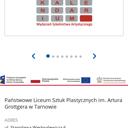
Termomodernizacja
Państwowych
Szkół
Artystycznych
stopka
Państwowe Liceum Sztuk Plastycznych im. Artura
Grottgera w Tarnowie
ADRES
ul. Stanisława Westwalewicza 6