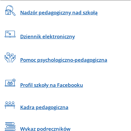
do
rekrutacja
sekcji
Na
Nadzór pedagogiczny nad szkołą
Banner
skróty
Dziennik elektroniczny
Pomoc psychologiczno-pedagogiczna
Profil szkoły na Facebooku
Kadra pedagogiczna
Wykaz podręczników