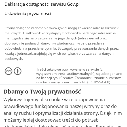
Deklaracja dostępności serwisu Gov.pl
Ustawienia prywatności
Strony dostępne w domenie www.gov.pl mogą zawierać adresy skrzynek
mailowych. Użytkownik korzystający z odnośnika będącego adresem e-
mail zgadza się na przetwarzanie jego danych (adres e-mail oraz
dobrowolnie podanych danych w wiadomości) w celu przesłania
odpowiedzi na przesłane pytania. Szczegóły przetwarzania danych przez
każdą z jednostek znajdują się w ich politykach przetwarzania danych
osobowych.
Treści tekstowe publikowane w serwisie (z
wyłączeniem treści audiowizualnych), są udostępniane
na licencji typu Creative Commons: uznanie autorstwa
- na tych samych warunkach 4.0 (CC BY-SA 4.0).
Materiały audiowizualne, w tym zdjęcia, materiały
Dbamy o Twoją prywatność
audio i wideo, są udostępniane na licencji typu
Creative Commons: uznanie autorstwa użycie
Wykorzystujemy pliki cookie w celu zapewnienia
niekomercyjne - bez utworów zależnych 4.0 (CC BY-
NC-ND 4.0), o ile nie jest to stwierdzone inaczej.
prawidłowego funkcjonowania naszej witryny oraz do
analizy ruchu i optymalizacji działania strony. Dzięki nim
możemy lepiej dostosować treści do potrzeb
użytkowników i stale ulepszać nasze usługi. Pamiętaj, że