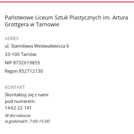
stopka
Państwowe Liceum Sztuk Plastycznych im. Artura
Grottgera w Tarnowie
ADRES
ul. Stanisława Westwalewicza 6
33-100 Tarnów
NIP 8732619855
Regon 852712130
KONTAKT
Skontaktuj się z nami
pod numerem:
14 62 22 141
W dni robocze
w godzinach: 7:00-15:00