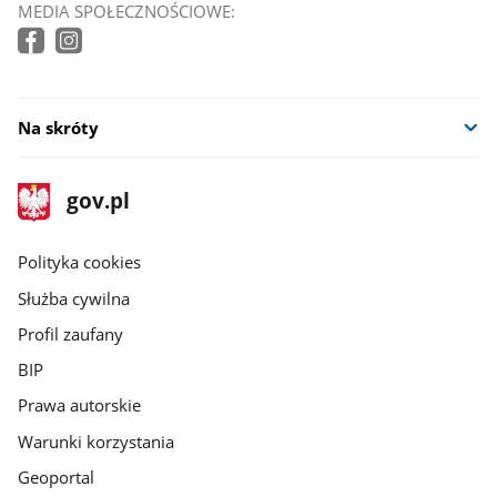
MEDIA SPOŁECZNOŚCIOWE:
Na skróty
stopka
Strona
gov.pl
gov.pl
główna
gov.pl
Polityka cookies
Służba cywilna
Profil zaufany
BIP
Prawa autorskie
Warunki korzystania
Geoportal