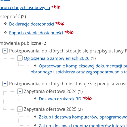
hrona danych osobowych
liczba
stępność
(2)
podstron
Deklaracja dostępności
Raport o stanie dostępności
liczba
mówienia publiczne
(2)
podstron
Postępowania, do których stosuje się przepisy ustawy 
liczba
Ogłoszenia o zamówieniach 2026
(1)
podstron
Opracowanie kompleksowej dokumentacji p
obronnego i spichlerza oraz zagospodarowania t
Postępowania, do których nie stosuje się przepisów us
liczba
Zapytania ofertowe 2024
(1)
podstron
Dostawa drukarek 3D
liczba
Zapytania ofertowe 2025
(2)
podstron
Zakup i dostawa komputerów, oprogramowani
Zakup, dostawa i montaż monitorów interak