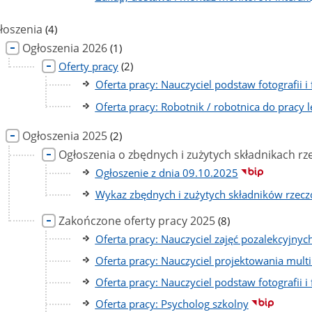
liczba
łoszenia
(4)
podstron
liczba
Ogłoszenia 2026
(1)
podstron
liczba
Oferty pracy
(2)
podstron
Oferta pracy: Nauczyciel podstaw fotografii i 
Oferta pracy: Robotnik / robotnica do pracy l
liczba
Ogłoszenia 2025
(2)
podstron
Ogłoszenia o zbędnych i zużytych składnikach 
Ogłoszenie z dnia 09.10.2025
Wykaz zbędnych i zużytych składników rzec
liczba
Zakończone oferty pracy 2025
(8)
podstron
Oferta pracy: Nauczyciel zajęć pozalekcyjny
Oferta pracy: Nauczyciel projektowania mult
Oferta pracy: Nauczyciel podstaw fotografii i 
Oferta pracy: Psycholog szkolny