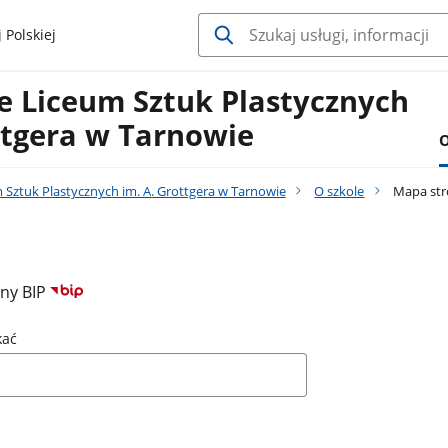
 Polskiej
 Liceum Sztuk Plastycznych
ttgera w Tarnowie
O
Sztuk Plastycznych im. A. Grottgera w Tarnowie
O szkole
Mapa str
ony BIP
kać