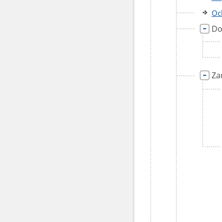
Oc
Do
Za