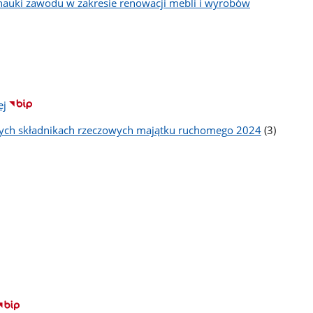
 nauki zawodu w zakresie renowacji mebli i wyrobów
ej
liczba
tych składnikach rzeczowych majątku ruchomego 2024
(3)
podstron