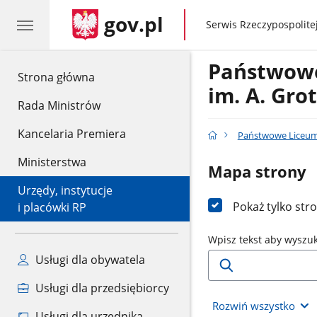
gov.pl
gov.pl
Serwis Rzeczypospolitej
Państwowe
gov.pl
Strona główna
im. A. Gro
Rada Ministrów
Kancelaria Premiera
Państwowe Liceum 
Ministerstwa
Mapa strony
Urzędy, instytucje
Pokaż tylko str
i placówki RP
Wpisz tekst aby wyszu
Usługi dla obywatela
Usługi dla przedsiębiorcy
Rozwiń wszystko
Usługi dla urzędnika