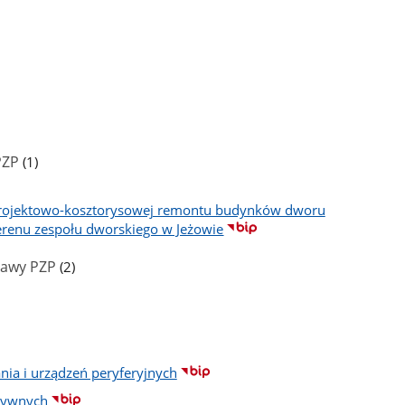
liczba
PZP
(1)
podstron
rojektowo-kosztorysowej remontu budynków dworu
erenu zespołu dworskiego w Jeżowie
liczba
tawy PZP
(2)
podstron
a i urządzeń peryferyjnych
tywnych