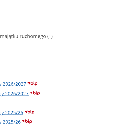
liczba
h majątku ruchomego
(1)
podstron
ny 2026/2027
lny 2026/2027
lny 2025/26
ny 2025/26