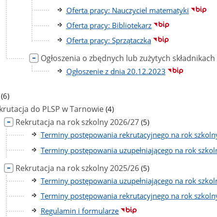
Oferta pracy: Nauczyciel matematyki
Oferta pracy: Bibliotekarz
Oferta pracy: Sprzątaczka
Ogłoszenia o zbędnych lub zużytych składnikac
Ogłoszenie z dnia 20.12.2023
liczba
(6)
podstron
liczba
krutacja do PLSP w Tarnowie
(4)
podstron
liczba
Rekrutacja na rok szkolny 2026/27
(5)
podstron
Terminy postępowania rekrutacyjnego na rok szkol
Terminy postępowania uzupełniającego na rok szko
liczba
Rekrutacja na rok szkolny 2025/26
(5)
podstron
Terminy postępowania uzupełniającego na rok szko
Terminy postępowania rekrutacyjnego na rok szkol
Regulamin i formularze