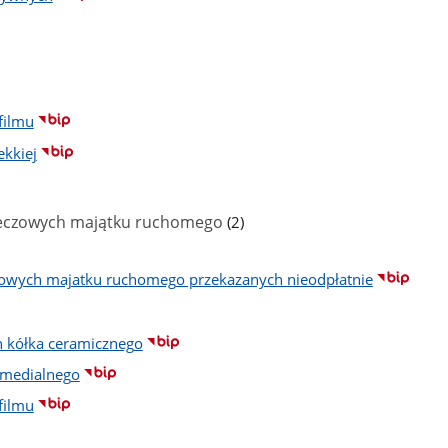
filmu
ekkiej
liczba
rzeczowych majątku ruchomego
(2)
podstron
zowych majatku ruchomego przekazanych nieodpłatnie
ch kółka ceramicznego
imedialnego
filmu