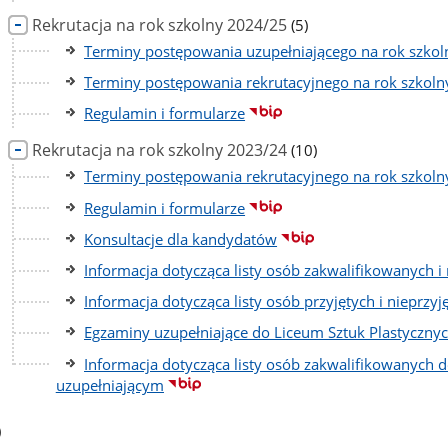
liczba
Rekrutacja na rok szkolny 2024/25
(5)
podstron
Terminy postępowania uzupełniającego na rok szko
Terminy postępowania rekrutacyjnego na rok szkol
Regulamin i formularze
liczba
Rekrutacja na rok szkolny 2023/24
(10)
podstron
Terminy postępowania rekrutacyjnego na rok szkol
Regulamin i formularze
Konsultacje dla kandydatów
Informacja dotycząca listy osób zakwalifikowanych i
Informacja dotycząca listy osób przyjętych i nieprz
Egzaminy uzupełniające do Liceum Sztuk Plastyczny
Informacja dotycząca listy osób zakwalifikowanyc
uzupełniającym
czba
)