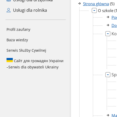
licz
Strona główna
(5)
pod
Usługi dla rolnika
l
O szkole
(
p
Po
Do
Profil zaufany
Ko
Baza wiedzy
Serwis Służby Cywilnej
Сайт для громадян України
–
Serwis dla obywateli Ukrainy
Sp
Ma