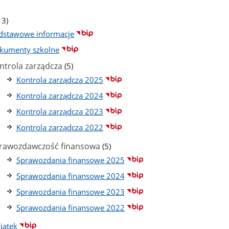
ba
stron
iczba
13)
odstron
dstawowe informacje
kumenty szkolne
liczba
ntrola zarządcza
(5)
podstron
Kontrola zarządcza 2025
Kontrola zarządcza 2024
Kontrola zarządcza 2023
Kontrola zarządcza 2022
liczba
rawozdawczość finansowa
(5)
podstron
Sprawozdania finansowe 2025
Sprawozdania finansowe 2024
Sprawozdania finansowe 2023
Sprawozdania finansowe 2022
jątek