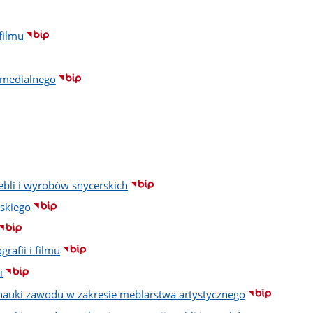
filmu
imedialnego
ebli i wyrobów snycerskich
lskiego
rafii i filmu
i
 nauki zawodu w zakresie meblarstwa artystycznego