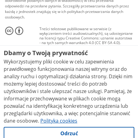
dobrowolnie podanych danych w wiadomości) w celu przesłania
odpowiedzi na przesłane pytania. Szczegóły przetwarzania danych przez
każdą z jednostek znajdują się w ich politykach przetwarzania danych
osobowych.
Treści tekstowe publikowane w serwisie (z
wyłączeniem treści audiowizualnych), są udostępniane
na licencji typu Creative Commons: uznanie autorstwa
- na tych samych warunkach 4.0 (CC BY-SA 4.0).
Materiały audiowizualne, w tym zdjęcia, materiały
Dbamy o Twoją prywatność
audio i wideo, są udostępniane na licencji typu
Creative Commons: uznanie autorstwa użycie
Wykorzystujemy pliki cookie w celu zapewnienia
niekomercyjne - bez utworów zależnych 4.0 (CC BY-
NC-ND 4.0), o ile nie jest to stwierdzone inaczej.
prawidłowego funkcjonowania naszej witryny oraz do
analizy ruchu i optymalizacji działania strony. Dzięki nim
możemy lepiej dostosować treści do potrzeb
użytkowników i stale ulepszać nasze usługi. Pamiętaj, że
informacje przechowywane w plikach cookie mogą
pozwalać na identyfikację konkretnego urządzenia lub
przeglądarki użytkownika, a więc potencjalnie stanowić
dane osobowe.
Polityka cookies
Odrzuć