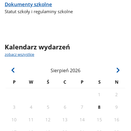
Dokumenty szkolne
Statut szkoły i regulaminy szkolne
Kalendarz wydarzeń
zobacz wszystkie
Sierpień
2026
P
W
Ś
C
P
S
N
1
2
3
4
5
6
7
8
9
10
11
12
13
14
15
16