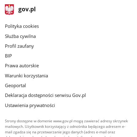
stopka
Strona
gov.pl
gov.pl
główna
gov.pl
Polityka cookies
Służba cywilna
Profil zaufany
BIP
Prawa autorskie
Warunki korzystania
Geoportal
Deklaracja dostępności serwisu Gov.pl
Ustawienia prywatności
Strony dostępne w domenie www.gov.pl mogą zawierać adresy skrzynek
mailowych. Użytkownik korzystający z odnośnika będącego adresem e-
mail zgadza się na przetwarzanie jego danych (adres e-mail oraz