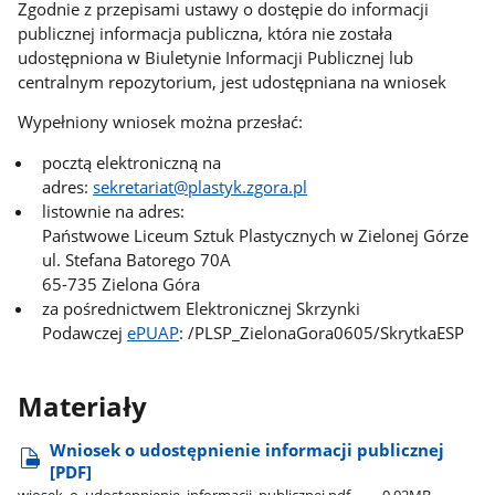
Zgodnie z przepisami ustawy o dostępie do informacji
publicznej informacja publiczna, która nie została
udostępniona w Biuletynie Informacji Publicznej lub
centralnym repozytorium, jest udostępniana na wniosek
Wypełniony wniosek można przesłać:
pocztą elektroniczną na
adres:
sekretariat@plastyk.zgora.pl
listownie na adres:
Państwowe Liceum Sztuk Plastycznych w Zielonej Górze
ul. Stefana Batorego 70A
65-735 Zielona Góra
za pośrednictwem Elektronicznej Skrzynki
Podawczej
ePUAP
: /PLSP_ZielonaGora0605/SkrytkaESP
Materiały
Wniosek o udostępnienie informacji publicznej
[PDF]
wiosek​_o​_udostepnienie​_informacji​_publicznej.pdf
0.02MB