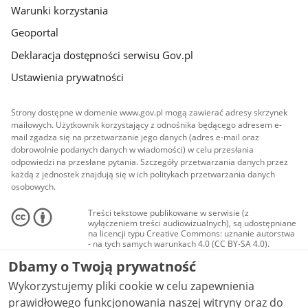
Warunki korzystania
Geoportal
Deklaracja dostępności serwisu Gov.pl
Ustawienia prywatności
Strony dostępne w domenie www.gov.pl mogą zawierać adresy skrzynek
mailowych. Użytkownik korzystający z odnośnika będącego adresem e-
mail zgadza się na przetwarzanie jego danych (adres e-mail oraz
dobrowolnie podanych danych w wiadomości) w celu przesłania
odpowiedzi na przesłane pytania. Szczegóły przetwarzania danych przez
każdą z jednostek znajdują się w ich politykach przetwarzania danych
osobowych.
Treści tekstowe publikowane w serwisie (z
wyłączeniem treści audiowizualnych), są udostępniane
na licencji typu Creative Commons: uznanie autorstwa
- na tych samych warunkach 4.0 (CC BY-SA 4.0).
Materiały audiowizualne, w tym zdjęcia, materiały
Dbamy o Twoją prywatność
audio i wideo, są udostępniane na licencji typu
Creative Commons: uznanie autorstwa użycie
Wykorzystujemy pliki cookie w celu zapewnienia
niekomercyjne - bez utworów zależnych 4.0 (CC BY-
NC-ND 4.0), o ile nie jest to stwierdzone inaczej.
prawidłowego funkcjonowania naszej witryny oraz do