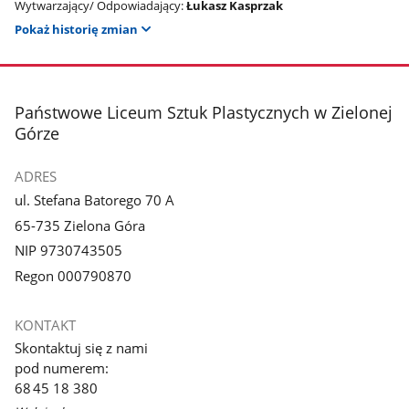
Wytwarzający/ Odpowiadający:
Łukasz Kasprzak
Pokaż historię zmian
stopka
Państwowe Liceum Sztuk Plastycznych w Zielonej
Górze
ADRES
ul. Stefana Batorego 70 A
65-735 Zielona Góra
NIP 9730743505
Regon 000790870
KONTAKT
Skontaktuj się z nami
pod numerem:
68 45 18 380