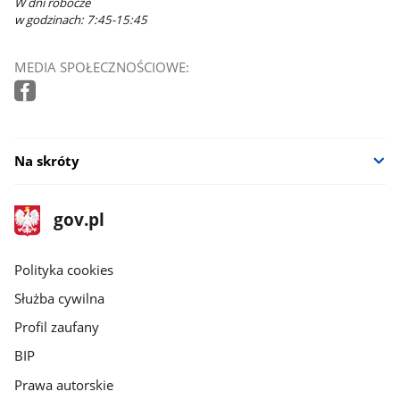
W dni robocze
w godzinach: 7:45-15:45
MEDIA SPOŁECZNOŚCIOWE:
Na skróty
stopka
Strona
gov.pl
gov.pl
główna
gov.pl
Polityka cookies
Służba cywilna
Profil zaufany
BIP
Prawa autorskie