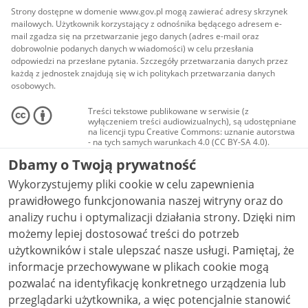
Strony dostępne w domenie www.gov.pl mogą zawierać adresy skrzynek
mailowych. Użytkownik korzystający z odnośnika będącego adresem e-
mail zgadza się na przetwarzanie jego danych (adres e-mail oraz
dobrowolnie podanych danych w wiadomości) w celu przesłania
odpowiedzi na przesłane pytania. Szczegóły przetwarzania danych przez
każdą z jednostek znajdują się w ich politykach przetwarzania danych
osobowych.
Treści tekstowe publikowane w serwisie (z
wyłączeniem treści audiowizualnych), są udostępniane
na licencji typu Creative Commons: uznanie autorstwa
- na tych samych warunkach 4.0 (CC BY-SA 4.0).
Materiały audiowizualne, w tym zdjęcia, materiały
Dbamy o Twoją prywatność
audio i wideo, są udostępniane na licencji typu
Creative Commons: uznanie autorstwa użycie
Wykorzystujemy pliki cookie w celu zapewnienia
niekomercyjne - bez utworów zależnych 4.0 (CC BY-
NC-ND 4.0), o ile nie jest to stwierdzone inaczej.
prawidłowego funkcjonowania naszej witryny oraz do
analizy ruchu i optymalizacji działania strony. Dzięki nim
możemy lepiej dostosować treści do potrzeb
użytkowników i stale ulepszać nasze usługi. Pamiętaj, że
informacje przechowywane w plikach cookie mogą
pozwalać na identyfikację konkretnego urządzenia lub
przeglądarki użytkownika, a więc potencjalnie stanowić