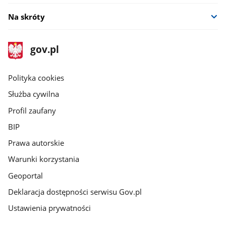
Na skróty
stopka
Strona
gov.pl
gov.pl
główna
gov.pl
Polityka cookies
Służba cywilna
Profil zaufany
BIP
Prawa autorskie
Warunki korzystania
Geoportal
Deklaracja dostępności serwisu Gov.pl
Ustawienia prywatności