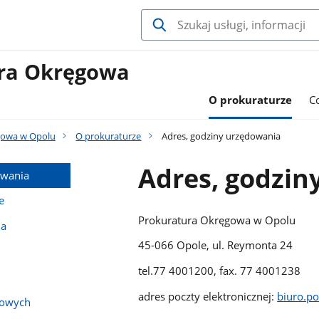
ura Okręgowa
O prokuraturze
C
gowa w Opolu
O prokuraturze
Adres, godziny urzędowania
Adres, godzin
owania
e
Prokuratura Okręgowa w Opolu
na
45-066 Opole, ul. Reymonta 24
tel.77 4001200, fax. 77 4001238
adres poczty elektronicznej:
biuro.p
bowych