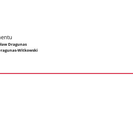
mentu
osław Dragunas
Dragunas-Witkowski