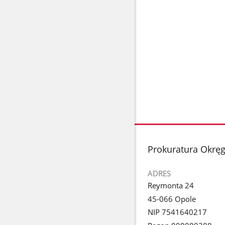
stopka
Prokuratura Okrę
ADRES
Reymonta 24
45-066 Opole
NIP 7541640217