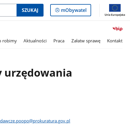
Logowanie
SZUKAJ
mObywatel
do
panelu
o robimy
Aktualności
Praca
Załatw sprawę
Kontakt
y urzędowania
odawcze.poopo@prokuratura.gov.pl