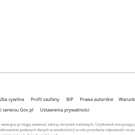
użba cywilna
Profil zaufany
BIP
Prawa autorskie
Warunki
i serwisu Gov.pl
Ustawienia prywatności
 www.gov.pl mogą zawierać adresy skrzynek mailowych. Użytkownik korzystający
dobrowolnie podanych danych w wiadomości) w celu przesłania odpowiedzi na prz