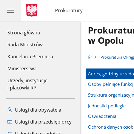
gov.pl
gov.pl
Prokuratury
gov.pl
Prokuratury
Prokurat
gov.pl
Strona główna
w Opolu
Rada Ministrów
Kancelaria Premiera
Prokuratura Okrę
Ministerstwa
Adres, godziny urzęd
Urzędy, instytucje
Osoby pełniące funkcj
i placówki RP
Struktura organizacyj
Jednostki podległe
Usługi dla obywatela
Oświadczenia
Usługi dla przedsiębiorcy
Ochrona danych oso
Usługi dla urzędnika