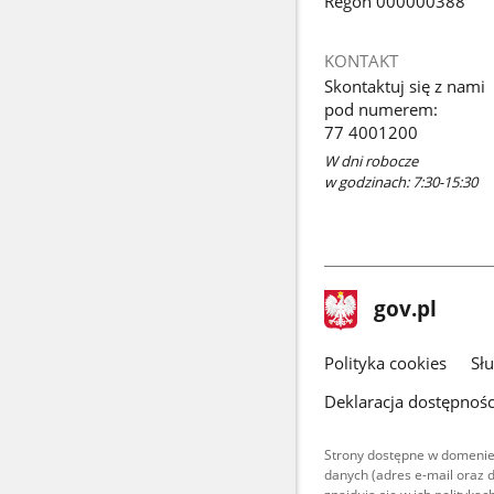
Regon 000000388
KONTAKT
Skontaktuj się z nami
pod numerem:
77 4001200
W dni robocze
w godzinach: 7:30-15:30
stopka
Strona
gov.pl
gov.pl
główna
gov.pl
Polityka cookies
Sł
Deklaracja dostępnośc
Strony dostępne w domenie
danych (adres e-mail oraz 