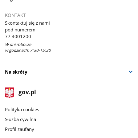
KONTAKT
Skontaktuj się z nami
pod numerem:
77 4001200
W dni robocze
w godzinach: 7:30-15:30
Na skróty
stopka
Strona
gov.pl
gov.pl
główna
gov.pl
Polityka cookies
Służba cywilna
Profil zaufany