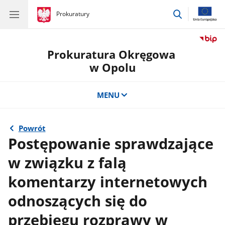
przejdź
gov.pl
Prokuratury
gov.pl
Prokuratury
do
wyszukiwar
Prokuratura Okręgowa
w Opolu
MENU
Powrót
Postępowanie sprawdzające
w związku z falą
komentarzy internetowych
odnoszących się do
przebiegu rozprawy w