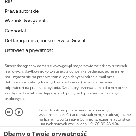
BIP
Prawa autorskie
Warunki korzystania
Geoportal
Deklaracja dostępności serwisu Gov.pl
Ustawienia prywatności
Strony dostępne w domenie www.gov.pl mogą zawierać adresy skrzynek
mailowych. Użytkownik korzystający z odnośnika będącego adresem e-
mail zgadza się na przetwarzanie jego danych (adres e-mail oraz
dobrowolnie podanych danych w wiadomości) w celu przesłania
odpowiedzi na przesłane pytania. Szczegóły przetwarzania danych przez
każdą z jednostek znajdują się w ich politykach przetwarzania danych
osobowych.
Treści tekstowe publikowane w serwisie (z
wyłączeniem treści audiowizualnych), są udostępniane
na licencji typu Creative Commons: uznanie autorstwa
- na tych samych warunkach 4.0 (CC BY-SA 4.0).
Materiały audiowizualne, w tym zdjęcia, materiały
Dbamy o Twoją prywatność
audio i wideo, są udostępniane na licencji typu