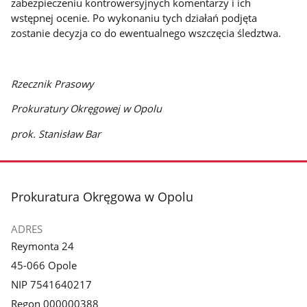
zabezpieczeniu kontrowersyjnych komentarzy i ich
wstępnej ocenie. Po wykonaniu tych działań podjęta
zostanie decyzja co do ewentualnego wszczęcia śledztwa.
Rzecznik Prasowy
Prokuratury Okręgowej w Opolu
prok. Stanisław Bar
stopka
Prokuratura Okręgowa w Opolu
ADRES
Reymonta 24
45-066 Opole
NIP 7541640217
Regon 000000388