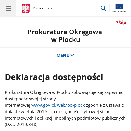
przejdź
gov.pl
Prokuratury
gov.pl
Prokuratury
do
wyszukiwar
Prokuratura Okręgowa
w Płocku
MENU
Deklaracja dostępności
Prokuratura Okręgowa w Płocku zobowiązuje się zapewnić
dostępność swojej strony
internetowej
www.gov.pl/web/po-plock
zgodnie z ustawą z
dnia 4 kwietnia 2019 r. o dostępności cyfrowej stron
internetowych i aplikacji mobilnych podmiotów publicznych
(Dz.U.2019.848).