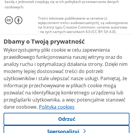
każdą z jednostek znajdują się w ich politykach przetwarzania danych
osobowych.
Treści tekstowe publikowane w serwisie (z
wyłączeniem treści audiowizualnych), są udostępniane
na licencji typu Creative Commons: uznanie autorstwa
- na tych samych warunkach 4.0 (CC BY-SA 4.0).
Materiały audiowizualne, w tym zdjęcia, materiały
Dbamy o Twoją prywatność
audio i wideo, są udostępniane na licencji typu
Creative Commons: uznanie autorstwa użycie
Wykorzystujemy pliki cookie w celu zapewnienia
niekomercyjne - bez utworów zależnych 4.0 (CC BY-
NC-ND 4.0), o ile nie jest to stwierdzone inaczej.
prawidłowego funkcjonowania naszej witryny oraz do
analizy ruchu i optymalizacji działania strony. Dzięki nim
możemy lepiej dostosować treści do potrzeb
użytkowników i stale ulepszać nasze usługi. Pamiętaj, że
informacje przechowywane w plikach cookie mogą
pozwalać na identyfikację konkretnego urządzenia lub
przeglądarki użytkownika, a więc potencjalnie stanowić
dane osobowe.
Polityka cookies
Odrzuć
Spersonalizuj