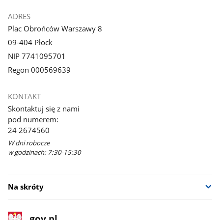
ADRES
Plac Obrońców Warszawy 8
09-404 Płock
NIP 7741095701
Regon 000569639
KONTAKT
Skontaktuj się z nami
pod numerem:
24 2674560
W dni robocze
w godzinach: 7:30-15:30
Na skróty
stopka
Strona
gov.pl