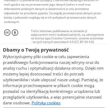
mailowych. Użytkownik korzystający z odnośnika będącego adresem e-
mail zgadza się na przetwarzanie jego danych (adres e-mail oraz
dobrowolnie podanych danych w wiadomości) w celu przesłania
odpowiedzi na przesłane pytania. Szczegóły przetwarzania danych przez
każdą z jednostek znajdują się w ich politykach przetwarzania danych
osobowych.
Treści tekstowe publikowane w serwisie (z
wyłączeniem treści audiowizualnych), są udostępniane
na licencji typu Creative Commons: uznanie autorstwa
- na tych samych warunkach 4.0 (CC BY-SA 4.0).
Materiały audiowizualne, w tym zdjęcia, materiały
Dbamy o Twoją prywatność
audio i wideo, są udostępniane na licencji typu
Creative Commons: uznanie autorstwa użycie
Wykorzystujemy pliki cookie w celu zapewnienia
niekomercyjne - bez utworów zależnych 4.0 (CC BY-
NC-ND 4.0), o ile nie jest to stwierdzone inaczej.
prawidłowego funkcjonowania naszej witryny oraz do
analizy ruchu i optymalizacji działania strony. Dzięki nim
możemy lepiej dostosować treści do potrzeb
użytkowników i stale ulepszać nasze usługi. Pamiętaj, że
informacje przechowywane w plikach cookie mogą
pozwalać na identyfikację konkretnego urządzenia lub
przeglądarki użytkownika, a więc potencjalnie stanowić
dane osobowe.
Polityka cookies