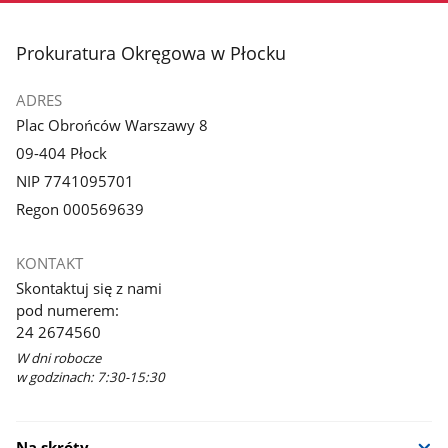
stopka
Prokuratura Okręgowa w Płocku
ADRES
Plac Obrońców Warszawy 8
09-404 Płock
NIP 7741095701
Regon 000569639
KONTAKT
Skontaktuj się z nami
pod numerem:
24 2674560
W dni robocze
w godzinach: 7:30-15:30
Na skróty