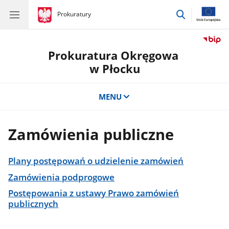
przejdź
gov.pl
Prokuratury
gov.pl
Prokuratury
do
wyszukiwar
Prokuratura Okręgowa
w Płocku
MENU
Zamówienia publiczne
Plany postępowań o udzielenie zamówień
Zamówienia podprogowe
Postępowania z ustawy Prawo zamówień
publicznych