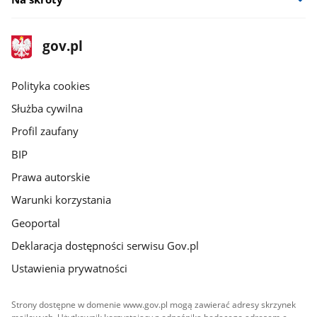
stopka
Strona
gov.pl
gov.pl
główna
gov.pl
Polityka cookies
Służba cywilna
Profil zaufany
BIP
Prawa autorskie
Warunki korzystania
Geoportal
Deklaracja dostępności serwisu Gov.pl
Ustawienia prywatności
Strony dostępne w domenie www.gov.pl mogą zawierać adresy skrzynek