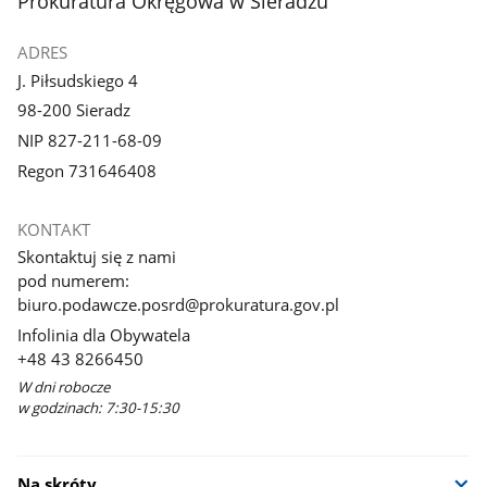
Prokuratura Okręgowa w Sieradzu
ADRES
J. Piłsudskiego 4
98-200 Sieradz
NIP 827-211-68-09
Regon 731646408
KONTAKT
Skontaktuj się z nami
pod numerem:
biuro.podawcze.posrd@prokuratura.gov.pl
Infolinia dla Obywatela
+48 43 8266450
W dni robocze
w godzinach: 7:30-15:30
Na skróty