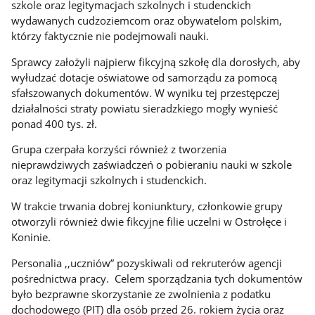
szkole oraz legitymacjach szkolnych i studenckich
wydawanych cudzoziemcom oraz obywatelom polskim,
którzy faktycznie nie podejmowali nauki.
Sprawcy założyli najpierw fikcyjną szkołę dla dorosłych, aby
wyłudzać dotacje oświatowe od samorządu za pomocą
sfałszowanych dokumentów. W wyniku tej przestępczej
działalności straty powiatu sieradzkiego mogły wynieść
ponad 400 tys. zł.
Grupa czerpała korzyści również z tworzenia
nieprawdziwych zaświadczeń o pobieraniu nauki w szkole
oraz legitymacji szkolnych i studenckich.
W trakcie trwania dobrej koniunktury, członkowie grupy
otworzyli również dwie fikcyjne filie uczelni w Ostrołęce i
Koninie.
Personalia ,,uczniów” pozyskiwali od rekruterów agencji
pośrednictwa pracy. Celem sporządzania tych dokumentów
było bezprawne skorzystanie ze zwolnienia z podatku
dochodowego (PIT) dla osób przed 26. rokiem życia oraz