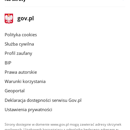
stopka
Strona
gov.pl
gov.pl
główna
gov.pl
Polityka cookies
Służba cywilna
Profil zaufany
BIP
Prawa autorskie
Warunki korzystania
Geoportal
Deklaracja dostępności serwisu Gov.pl
Ustawienia prywatności
Strony dostępne w domenie www.gov.pl mogą zawierać adresy skrzynek
mailowych. Użytkownik korzystający z odnośnika będącego adresem e-