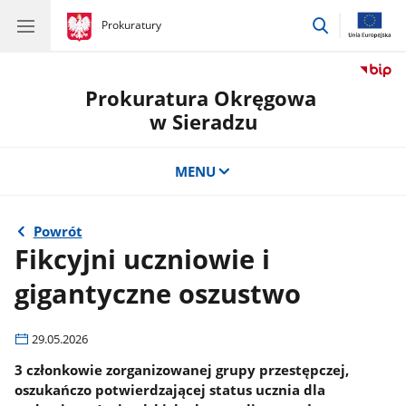
przejdź
gov.pl
Prokuratury
gov.pl
Prokuratury
do
wyszukiwar
Prokuratura Okręgowa
w Sieradzu
MENU
Powrót
Fikcyjni uczniowie i
gigantyczne oszustwo
29.05.2026
3 członkowie zorganizowanej grupy przestępczej,
oszukańczo potwierdzającej status ucznia dla