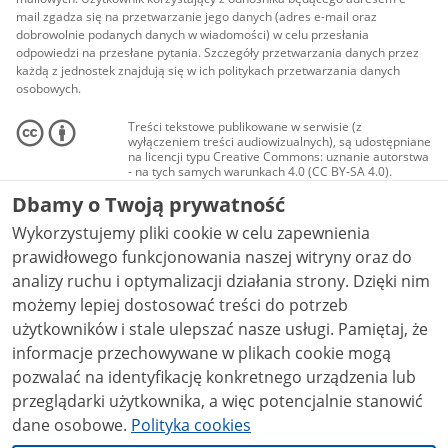
mail zgadza się na przetwarzanie jego danych (adres e-mail oraz
dobrowolnie podanych danych w wiadomości) w celu przesłania
odpowiedzi na przesłane pytania. Szczegóły przetwarzania danych przez
każdą z jednostek znajdują się w ich politykach przetwarzania danych
osobowych.
Treści tekstowe publikowane w serwisie (z
wyłączeniem treści audiowizualnych), są udostępniane
na licencji typu Creative Commons: uznanie autorstwa
- na tych samych warunkach 4.0 (CC BY-SA 4.0).
Materiały audiowizualne, w tym zdjęcia, materiały
Dbamy o Twoją prywatność
audio i wideo, są udostępniane na licencji typu
Creative Commons: uznanie autorstwa użycie
Wykorzystujemy pliki cookie w celu zapewnienia
niekomercyjne - bez utworów zależnych 4.0 (CC BY-
NC-ND 4.0), o ile nie jest to stwierdzone inaczej.
prawidłowego funkcjonowania naszej witryny oraz do
analizy ruchu i optymalizacji działania strony. Dzięki nim
możemy lepiej dostosować treści do potrzeb
użytkowników i stale ulepszać nasze usługi. Pamiętaj, że
informacje przechowywane w plikach cookie mogą
pozwalać na identyfikację konkretnego urządzenia lub
przeglądarki użytkownika, a więc potencjalnie stanowić
dane osobowe.
Polityka cookies