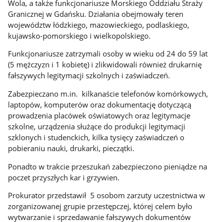
Wola, a także funkcjonariusze Morskiego Oddziału Straży
Granicznej w Gdańsku. Działania obejmowały teren
województw łódzkiego, mazowieckiego, podlaskiego,
kujawsko-pomorskiego i wielkopolskiego.
Funkcjonariusze zatrzymali osoby w wieku od 24 do 59 lat
(5 mężczyzn i 1 kobietę) i zlikwidowali również drukarnię
fałszywych legitymacji szkolnych i zaświadczeń.
Zabezpieczano m.in. kilkanaście telefonów komórkowych,
laptopów, komputerów oraz dokumentację dotyczącą
prowadzenia placówek oświatowych oraz legitymacje
szkolne, urządzenia służące do produkcji legitymacji
szklonych i studenckich, kilka tysięcy zaświadczeń o
pobieraniu nauki, drukarki, pieczątki.
Ponadto w trakcie przeszukań zabezpieczono pieniądze na
poczet przyszłych kar i grzywien.
Prokurator przedstawił 5 osobom zarzuty uczestnictwa w
zorganizowanej grupie przestępczej, której celem było
wytwarzanie i sprzedawanie fałszywych dokumentów