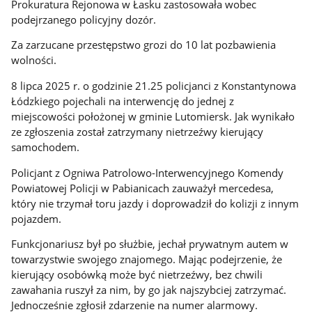
Prokuratura Rejonowa w Łasku zastosowała wobec
podejrzanego policyjny dozór.
Za zarzucane przestępstwo grozi do 10 lat pozbawienia
wolności.
8 lipca 2025 r. o godzinie 21.25 policjanci z Konstantynowa
Łódzkiego pojechali na interwencję do jednej z
miejscowości położonej w gminie Lutomiersk. Jak wynikało
ze zgłoszenia został zatrzymany nietrzeźwy kierujący
samochodem.
Policjant z Ogniwa Patrolowo-Interwencyjnego Komendy
Powiatowej Policji w Pabianicach zauważył mercedesa,
który nie trzymał toru jazdy i doprowadził do kolizji z innym
pojazdem.
Funkcjonariusz był po służbie, jechał prywatnym autem w
towarzystwie swojego znajomego. Mając podejrzenie, że
kierujący osobówką może być nietrzeźwy, bez chwili
zawahania ruszył za nim, by go jak najszybciej zatrzymać.
Jednocześnie zgłosił zdarzenie na numer alarmowy.