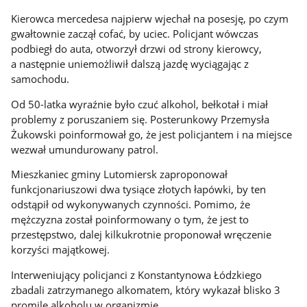
Kierowca mercedesa najpierw wjechał na posesję, po czym
gwałtownie zaczął cofać, by uciec. Policjant wówczas
podbiegł do auta, otworzył drzwi od strony kierowcy,
a następnie uniemożliwił dalszą jazdę wyciągając z
samochodu.
Od 50-latka wyraźnie było czuć alkohol, bełkotał i miał
problemy z poruszaniem się. Posterunkowy Przemysła
Żukowski poinformował go, że jest policjantem i na miejsce
wezwał umundurowany patrol.
Mieszkaniec gminy Lutomiersk zaproponował
funkcjonariuszowi dwa tysiące złotych łapówki, by ten
odstąpił od wykonywanych czynności. Pomimo, że
mężczyzna został poinformowany o tym, że jest to
przestępstwo, dalej kilkukrotnie proponował wręczenie
korzyści majątkowej.
Interweniujący policjanci z Konstantynowa Łódzkiego
zbadali zatrzymanego alkomatem, który wykazał blisko 3
promile alkoholu w organizmie.