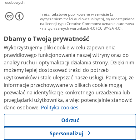
osobowych.
Treści tekstowe publikowane w serwisie (z
wyłączeniem treści audiowizualnych), są udostępniane
na licencji typu Creative Commons: uznanie autorstwa
- na tych samych warunkach 4.0 (CC BY-SA 4.0).
Materiały audiowizualne, w tym zdjęcia, materiały
Dbamy o Twoją prywatność
audio i wideo, są udostępniane na licencji typu
Creative Commons: uznanie autorstwa użycie
Wykorzystujemy pliki cookie w celu zapewnienia
niekomercyjne - bez utworów zależnych 4.0 (CC BY-
NC-ND 4.0), o ile nie jest to stwierdzone inaczej.
prawidłowego funkcjonowania naszej witryny oraz do
analizy ruchu i optymalizacji działania strony. Dzięki nim
możemy lepiej dostosować treści do potrzeb
użytkowników i stale ulepszać nasze usługi. Pamiętaj, że
informacje przechowywane w plikach cookie mogą
pozwalać na identyfikację konkretnego urządzenia lub
przeglądarki użytkownika, a więc potencjalnie stanowić
dane osobowe.
Polityka cookies
Odrzuć
Spersonalizuj