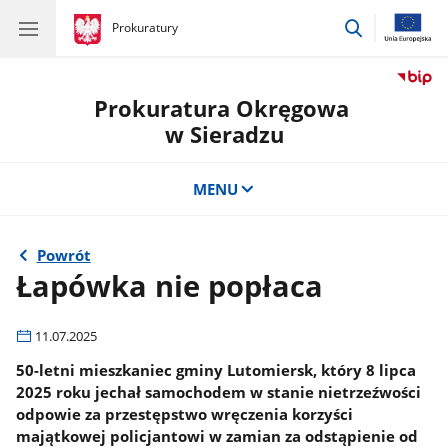
przejdź
gov.pl
Prokuratury
gov.pl
Prokuratury
do
wyszukiwar
Prokuratura Okręgowa
w Sieradzu
MENU
Powrót
Łapówka nie popłaca
11.07.2025
50-letni mieszkaniec gminy Lutomiersk, który 8 lipca
2025 roku jechał samochodem w stanie nietrzeźwości
odpowie za przestępstwo wręczenia korzyści
majątkowej policjantowi w zamian za odstąpienie od