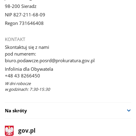
98-200 Sieradz
NIP 827-211-68-09
Regon 731646408
KONTAKT
Skontaktuj się z nami
pod numerem:
biuro.podawcze.posrd@prokuratura.gov.pl
Infolinia dla Obywatela
+48 43 8266450
W dni robocze
w godzinach: 7:30-15:30
Na skróty
stopka
Strona
gov.pl
gov.pl