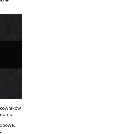
racowników
u domu.
sobowe.
na