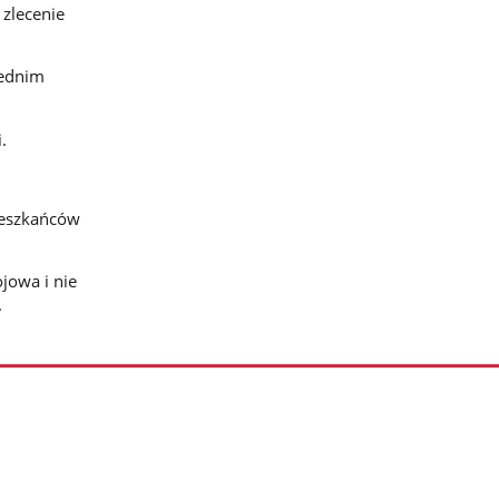
 zlecenie
zednim
.
ieszkańców
jowa i nie
.