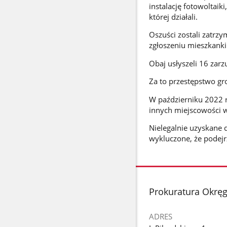
instalację fotowoltaik
której działali.
Oszuści zostali zatrzy
zgłoszeniu mieszkanki
Obaj usłyszeli 16 zarz
Za to przestępstwo gro
W październiku 2022 r
innych miejscowości w
Nielegalnie uzyskane 
wykluczone, że podejr
stopka
Prokuratura Okrę
ADRES