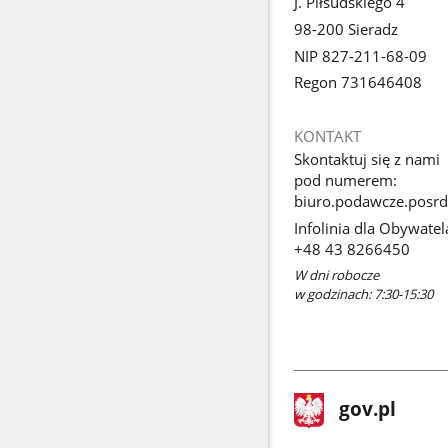
J. Piłsudskiego 4
98-200 Sieradz
NIP 827-211-68-09
Regon 731646408
KONTAKT
Skontaktuj się z nami
pod numerem:
biuro.podawcze.posrd
Infolinia dla Obywatel
+48 43 8266450
W dni robocze
w godzinach: 7:30-15:30
stopka
Strona
gov.pl
gov.pl
główna