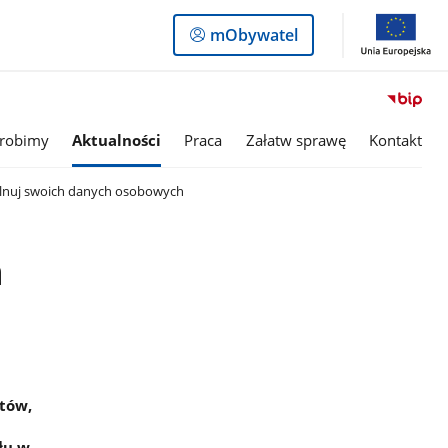
Logowanie
mObywatel
do
panelu
 robimy
Aktualności
Praca
Załatw sprawę
Kontakt
pilnuj swoich danych osobowych
h
tów,
u
łu w