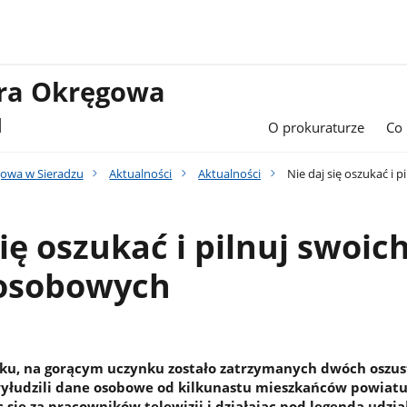
ura Okręgowa
u
O prokuraturze
Co
owa w Sieradzu
Aktualności
Aktualności
Nie daj się oszukać i 
się oszukać i pilnuj swoic
osobowych
oku, na gorącym uczynku zostało zatrzymanych dwóch oszus
yłudzili dane osobowe od kilkunastu mieszkańców powiat
 się za pracowników telewizji i działając pod legendą udzia