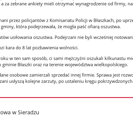
i, a za zebrane ankiety mieli otrzymać wynagrodzenie od firmy, na
mani przez policjantów z Komisariatu Policji w Błaszkach, po upr
 gminy, która podejrzewała, że mogła paść ofiarą oszustwa.
utów usiłowania oszustwa. Podejrzani nie byli wcześniej notowani
zi kara do 8 lat pozbawienia wolności.
oku w ten sam sposób, ci sami mężczyźni oszukali kilkunastu m
 gminie Błaszki oraz na terenie województwa wielkopolskiego.
dane osobowe zamierzali sprzedać innej firmie. Sprawa jest rozwo
zani usłyszą kolejne zarzuty, po ustaleniu kręgu pokrzywdzonych
gowa w Sieradzu