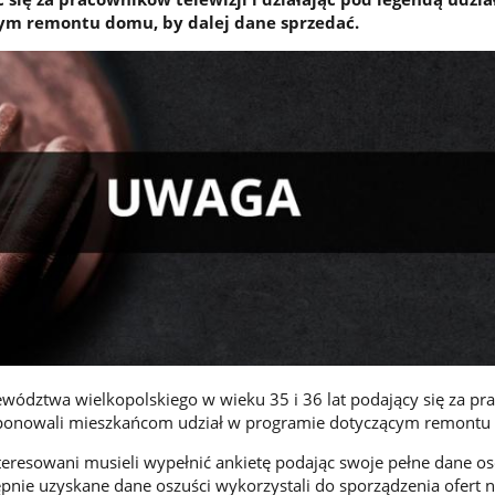
ym remontu domu, by dalej dane sprzedać.
wództwa wielkopolskiego w wieku 35 i 36 lat podający się za p
proponowali mieszkańcom udział w programie dotyczącym remont
teresowani musieli wypełnić ankietę podając swoje pełne dane o
tępnie uzyskane dane oszuści wykorzystali do sporządzenia ofert 