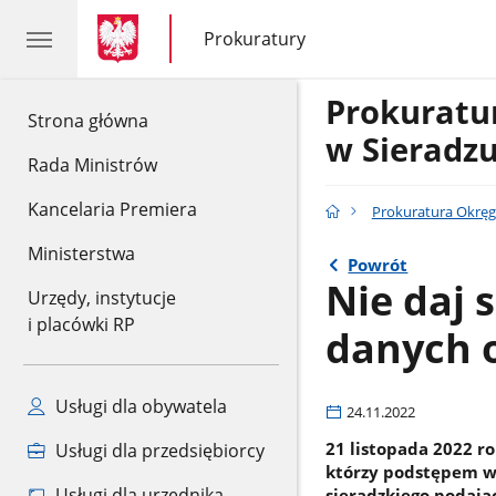
gov.pl
gov.pl
Prokuratury
gov.pl
Prokuratury
Prokurat
gov.pl
Strona główna
w Sieradz
Rada Ministrów
Kancelaria Premiera
Prokuratura Okręg
Ministerstwa
Powrót
Nie daj 
Urzędy, instytucje
i placówki RP
danych 
Usługi dla obywatela
24.11.2022
21 listopada 2022 r
Usługi dla przedsiębiorcy
którzy podstępem w
Usługi dla urzędnika
sieradzkiego podając