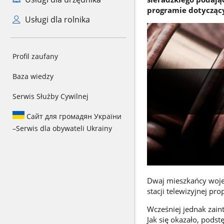
programie dotycząc
Usługi dla rolnika
Profil zaufany
Baza wiedzy
Serwis Służby Cywilnej
Сайт для громадян України
–
Serwis dla obywateli Ukrainy
Dwaj mieszkańcy woje
stacji telewizyjnej 
Wcześniej jednak zain
Jak się okazało, pods