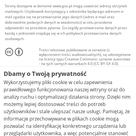
Strony dostępne w domenie www.gov.pl mogą zawierać adresy skrzynek
mailowych. Użytkownik korzystający z odnośnika będącego adresem e-
mail zgadza się na przetwarzanie jego danych (adres e-mail oraz
dobrowolnie podanych danych w wiadomości) w celu przesłania
odpowiedzi na przesłane pytania. Szczegóły przetwarzania danych przez
każdą z jednostek znajdują się w ich politykach przetwarzania danych
osobowych.
Treści tekstowe publikowane w serwisie (z
wyłączeniem treści audiowizualnych), są udostępniane
na licencji typu Creative Commons: uznanie autorstwa
- na tych samych warunkach 4.0 (CC BY-SA 4.0).
Materiały audiowizualne, w tym zdjęcia, materiały
Dbamy o Twoją prywatność
audio i wideo, są udostępniane na licencji typu
Creative Commons: uznanie autorstwa użycie
Wykorzystujemy pliki cookie w celu zapewnienia
niekomercyjne - bez utworów zależnych 4.0 (CC BY-
NC-ND 4.0), o ile nie jest to stwierdzone inaczej.
prawidłowego funkcjonowania naszej witryny oraz do
analizy ruchu i optymalizacji działania strony. Dzięki nim
możemy lepiej dostosować treści do potrzeb
użytkowników i stale ulepszać nasze usługi. Pamiętaj, że
informacje przechowywane w plikach cookie mogą
pozwalać na identyfikację konkretnego urządzenia lub
przeglądarki użytkownika, a więc potencjalnie stanowić