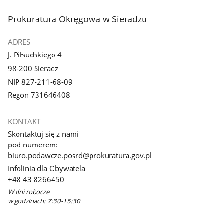
stopka
Prokuratura Okręgowa w Sieradzu
ADRES
J. Piłsudskiego 4
98-200 Sieradz
NIP 827-211-68-09
Regon 731646408
KONTAKT
Skontaktuj się z nami
pod numerem:
biuro.podawcze.posrd@prokuratura.gov.pl
Infolinia dla Obywatela
+48 43 8266450
W dni robocze
w godzinach: 7:30-15:30