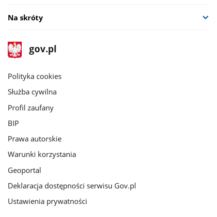
Na skróty
stopka
Strona
gov.pl
gov.pl
główna
gov.pl
Polityka cookies
Służba cywilna
Profil zaufany
BIP
Prawa autorskie
Warunki korzystania
Geoportal
Deklaracja dostępności serwisu Gov.pl
Ustawienia prywatności