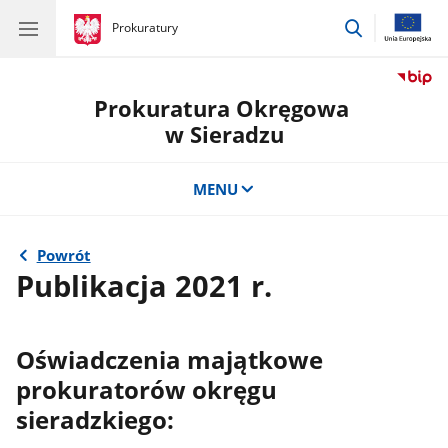
przejdź
gov.pl
Prokuratury
gov.pl
Prokuratury
do
wyszukiwar
Prokuratura Okręgowa
w Sieradzu
MENU
Powrót
Publikacja 2021 r.
Oświadczenia majątkowe
prokuratorów okręgu
sieradzkiego: