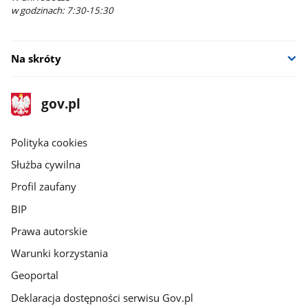
w godzinach: 7:30-15:30
Na skróty
stopka
Strona
gov.pl
gov.pl
główna
gov.pl
Polityka cookies
Służba cywilna
Profil zaufany
BIP
Prawa autorskie
Warunki korzystania
Geoportal
Deklaracja dostępności serwisu Gov.pl