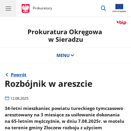
przejdź
gov.pl
Prokuratury
gov.pl
Prokuratury
do
wyszukiwar
Prokuratura Okręgowa
w Sieradzu
MENU
Powrót
Rozbójnik w areszcie
12.08.2025
34-letni mieszkaniec powiatu tureckiego tymczasowo
aresztowany na 3 miesiące za usiłowanie dokonania
na 65-letnim mężczyźnie, w dniu 7.08.2025r. w motelu
na terenie gminy Złoczew rozboju z użyciem