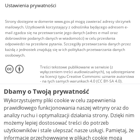
Ustawienia prywatności
Strony dostępne w domenie www.gov.pl mogą zawierać adresy skrzynek
mailowych. Użytkownik korzystający z odnośnika będącego adresem e-
mail zgadza się na przetwarzanie jego danych (adres e-mail oraz
dobrowolnie podanych danych w wiadomości) w celu przesłania
odpowiedzi na przesłane pytania. Szczegóły przetwarzania danych przez
każdą z jednostek znajdują się w ich politykach przetwarzania danych
osobowych.
Treści tekstowe publikowane w serwisie (z
wyłączeniem treści audiowizualnych), są udostępniane
na licencji typu Creative Commons: uznanie autorstwa
- na tych samych warunkach 4.0 (CC BY-SA 4.0).
Materiały audiowizualne, w tym zdjęcia, materiały
Dbamy o Twoją prywatność
audio i wideo, są udostępniane na licencji typu
Creative Commons: uznanie autorstwa użycie
Wykorzystujemy pliki cookie w celu zapewnienia
niekomercyjne - bez utworów zależnych 4.0 (CC BY-
NC-ND 4.0), o ile nie jest to stwierdzone inaczej.
prawidłowego funkcjonowania naszej witryny oraz do
analizy ruchu i optymalizacji działania strony. Dzięki nim
możemy lepiej dostosować treści do potrzeb
użytkowników i stale ulepszać nasze usługi. Pamiętaj, że
informacje przechowywane w plikach cookie mogą