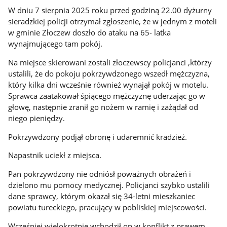
W dniu 7 sierpnia 2025 roku przed godziną 22.00 dyżurny
sieradzkiej policji otrzymał zgłoszenie, że w jednym z moteli
w gminie Złoczew doszło do ataku na 65- latka
wynajmującego tam pokój.
Na miejsce skierowani zostali złoczewscy policjanci ,którzy
ustalili, że do pokoju pokrzywdzonego wszedł mężczyzna,
który kilka dni wcześnie również wynajął pokój w motelu.
Sprawca zaatakował śpiącego mężczyznę uderzając go w
głowę, następnie zranił go nożem w ramię i zażądał od
niego pieniędzy.
Pokrzywdzony podjął obronę i udaremnić kradzież.
Napastnik uciekł z miejsca.
Pan pokrzywdzony nie odniósł poważnych obrażeń i
dzielono mu pomocy medycznej. Policjanci szybko ustalili
dane sprawcy, którym okazał się 34-letni mieszkaniec
powiatu tureckiego, pracujący w pobliskiej miejscowości.
Wcześniej wielokrotnie wchodził on w konflikt z prawem.