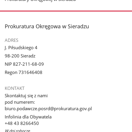
stopka
Prokuratura Okręgowa w Sieradzu
ADRES
J. Piłsudskiego 4
98-200 Sieradz
NIP 827-211-68-09
Regon 731646408
KONTAKT
Skontaktuj się z nami
pod numerem:
biuro.podawcze.posrd@prokuratura.gov.pl
Infolinia dla Obywatela
+48 43 8266450
W dni robocze