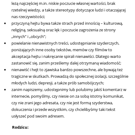
leżą najczęściej m.in. niskie poczucie własnej wartości, brak
rzetelnej wiedzy, a także stereotypy dotyczące ludzi i otaczającej
nas rzeczywistości;
przyczyną hejtu bywa także strach przed innością – kulturową,
religijną, seksualną oraz lęk i poczucie zagrożenia ze strony
„innych” i „obcych”;
powielanie nienawistnych treści, udostępnianie szyderczych,
poniżających inne osoby tekstów, memów czy filmów to
akceptacja hejtu i nakręcanie spirali nienawiści. Dlatego warto
zastanowić się, zanim prześlemy dalej otrzymaną wiadomość;
nienawiść i hejt to zjawiska bardzo powszechne, ale bywają też
tragiczne w skutkach. Prowadzą do społecznej izolacji, szczególnie
młodych ludzi, depresji, a także prób samobójczych;
zanim napiszemy, udostępnimy lub polubimy jakiś komentarz w
internecie, pomyślmy, czy niesie on za sobą istotny komunikat,
czy nie zrani jego adresata, czy nie jest formą szyderstwa,
dokuczenia i przede wszystkim, czy chcielibyśmy taki tekst
usłyszeć pod swoim adresem.
Rodzicu: