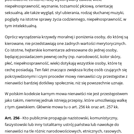
niepełnosprawność, wyznanie, tożsamość płciową, orientację
seksualną, ale także wygląd, styl ubierania, rodzaj słuchanej muzyki,
poglądy na istotne sprawy życia codziennego, niepełnosprawność, w
tym intelektualną.
Oprócz wyrządzenia krzywdy moralnej i poniżenia osoby, do której są
kierowane, nie przedstawiają one żadnych wartości merytorycznych.
Co istotne, hejterskie komentarze adresowane do jednej osoby,
będącej posiadaczem pewnej cechy (np. narodowość, kolor skóry,
płeć, niepełnosprawność, wiek) dotykają wszystkie osoby, które tę
cechę posiadają. Ten fakt znacząco zwiększa liczbę osób czujących się
pokrzywdzonymi i czyni proceder mowy nienawiści czy przestępstw z
nienawiści bardziej dotkliwy społecznie, niż się powszechnie uznaje.
W polskim kodeksie karnym mowa nienawiści nie jest przestępstwem
jako takim, niemniej jednak istnieją przepisy, które umożliwiają walkę
z tym zjawiskiem. Głównie mowa tu o art. 256 kk oraz art. 257 kk.
Art. 256
- Kto publicznie propaguje nazistowski, komunistyczny,
faszystowski lub inny totalitarny ustrój państwa lub nawołuje do
nienawiści na tle różnic narodowościowych, etnicznych, rasowych,