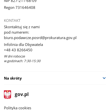
NIP 827-211-68-09
Regon 731646408
KONTAKT
Skontaktuj się z nami
pod numerem:
biuro.podawcze.posrd@prokuratura.gov.pl
Infolinia dla Obywatela
+48 43 8266450
W dni robocze
w godzinach: 7:30-15:30
Na skróty
stopka
Strona
gov.pl
gov.pl
główna
gov.pl
Polityka cookies