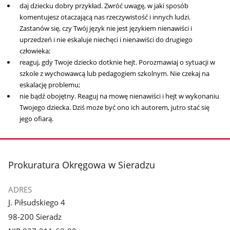
daj dziecku dobry przykład. Zwróć uwagę, w jaki sposób
komentujesz otaczającą nas rzeczywistość i innych ludzi.
Zastanów się, czy Twój język nie jest językiem nienawiści i
uprzedzeń i nie eskaluje niechęci i nienawiści do drugiego
człowieka;
reaguj, gdy Twoje dziecko dotknie hejt. Porozmawiaj o sytuacji w
szkole z wychowawcą lub pedagogiem szkolnym. Nie czekaj na
eskalację problemu;
nie bądź obojętny. Reaguj na mowę nienawiści i hejt w wykonaniu
Twojego dziecka. Dziś może być ono ich autorem, jutro stać się
jego ofiarą.
stopka
Prokuratura Okręgowa w Sieradzu
ADRES
J. Piłsudskiego 4
98-200 Sieradz