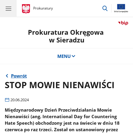
przejdź
gov.pl
Prokuratury
gov.pl
Prokuratury
do
wyszukiwar
Prokuratura Okręgowa
w Sieradzu
MENU
Powrót
STOP MOWIE NIENAWIŚCI
20.06.2024
Międzynarodowy Dzień Przeciwdziałania Mowie
Nienawiści (ang. International Day for Countering
Hate Speech) obchodzony jest na świecie w dniu 18
czerwca po raz trzeci. Został on ustanowiony przez