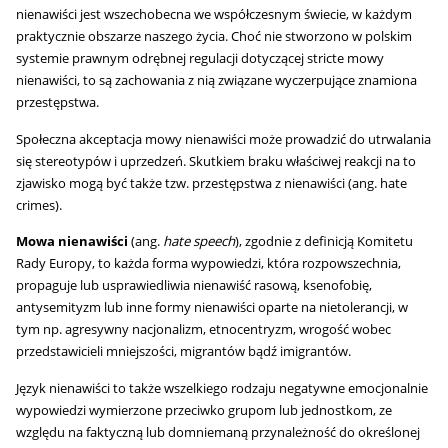
nienawiści jest wszechobecna we współczesnym świecie, w każdym
praktycznie obszarze naszego życia. Choć nie stworzono w polskim
systemie prawnym odrębnej regulacji dotyczącej stricte mowy
nienawiści, to są zachowania z nią związane wyczerpujące znamiona
przestępstwa.
Społeczna akceptacja mowy nienawiści może prowadzić do utrwalania
się stereotypów i uprzedzeń. Skutkiem braku właściwej reakcji na to
zjawisko mogą być także tzw. przestępstwa z nienawiści (ang.
hate
crimes
).
Mowa nienawiści
(ang.
hate speech
), zgodnie z definicją Komitetu
Rady Europy, to każda forma wypowiedzi, która rozpowszechnia,
propaguje lub usprawiedliwia nienawiść rasową, ksenofobię,
antysemityzm lub inne formy nienawiści oparte na nietolerancji, w
tym np. agresywny nacjonalizm, etnocentryzm, wrogość wobec
przedstawicieli mniejszości, migrantów bądź imigrantów.
Język nienawiści to także wszelkiego rodzaju negatywne emocjonalnie
wypowiedzi wymierzone przeciwko grupom lub jednostkom, ze
względu na faktyczną lub domniemaną przynależność do określonej