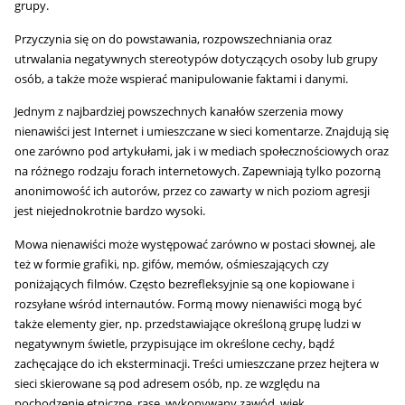
grupy.
Przyczynia się on do powstawania, rozpowszechniania oraz
utrwalania negatywnych stereotypów dotyczących osoby lub grupy
osób, a także może wspierać manipulowanie faktami i danymi.
Jednym z najbardziej powszechnych kanałów szerzenia mowy
nienawiści jest Internet i umieszczane w sieci komentarze. Znajdują się
one zarówno pod artykułami, jak i w mediach społecznościowych oraz
na różnego rodzaju forach internetowych. Zapewniają tylko pozorną
anonimowość ich autorów, przez co zawarty w nich poziom agresji
jest niejednokrotnie bardzo wysoki.
Mowa nienawiści może występować zarówno w postaci słownej, ale
też w formie grafiki, np. gifów, memów, ośmieszających czy
poniżających filmów. Często bezrefleksyjnie są one kopiowane i
rozsyłane wśród internautów. Formą mowy nienawiści mogą być
także elementy gier, np. przedstawiające określoną grupę ludzi w
negatywnym świetle, przypisujące im określone cechy, bądź
zachęcające do ich eksterminacji. Treści umieszczane przez hejtera w
sieci skierowane są pod adresem osób, np. ze względu na
pochodzenie etniczne, rasę, wykonywany zawód, wiek,