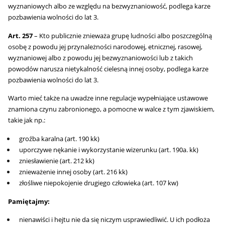
wyznaniowych albo ze względu na bezwyznaniowość, podlega karze
pozbawienia wolności do lat 3.
Art. 257
– Kto publicznie znieważa grupę ludności albo poszczególną
osobę z powodu jej przynależności narodowej, etnicznej, rasowej,
wyznaniowej albo z powodu jej bezwyznaniowości lub z takich
powodów narusza nietykalność cielesną innej osoby, podlega karze
pozbawienia wolności do lat 3.
Warto mieć także na uwadze inne regulacje wypełniające ustawowe
znamiona czynu zabronionego, a pomocne w walce z tym zjawiskiem,
takie jak np.:
groźba karalna (art. 190 kk)
uporczywe nękanie i wykorzystanie wizerunku (art. 190a. kk)
zniesławienie (art. 212 kk)
znieważenie innej osoby (art. 216 kk)
złośliwe niepokojenie drugiego człowieka (art. 107 kw)
Pamiętajmy:
nienawiści i hejtu nie da się niczym usprawiedliwić. U ich podłoża