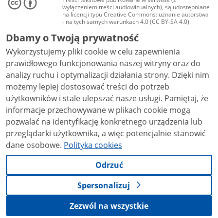
wyłączeniem treści audiowizualnych), są udostępniane
na licencji typu Creative Commons: uznanie autorstwa
- na tych samych warunkach 4.0 (CC BY-SA 4.0).
Materiały audiowizualne, w tym zdjęcia, materiały
Dbamy o Twoją prywatność
audio i wideo, są udostępniane na licencji typu
Creative Commons: uznanie autorstwa użycie
Wykorzystujemy pliki cookie w celu zapewnienia
niekomercyjne - bez utworów zależnych 4.0 (CC BY-
NC-ND 4.0), o ile nie jest to stwierdzone inaczej.
prawidłowego funkcjonowania naszej witryny oraz do
analizy ruchu i optymalizacji działania strony. Dzięki nim
możemy lepiej dostosować treści do potrzeb
użytkowników i stale ulepszać nasze usługi. Pamiętaj, że
informacje przechowywane w plikach cookie mogą
pozwalać na identyfikację konkretnego urządzenia lub
przeglądarki użytkownika, a więc potencjalnie stanowić
dane osobowe.
Polityka cookies
Odrzuć
Spersonalizuj
Zezwól na wszystkie