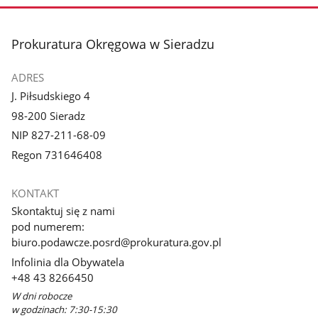
stopka
Prokuratura Okręgowa w Sieradzu
ADRES
J. Piłsudskiego 4
98-200 Sieradz
NIP 827-211-68-09
Regon 731646408
KONTAKT
Skontaktuj się z nami
pod numerem:
biuro.podawcze.posrd@prokuratura.gov.pl
Infolinia dla Obywatela
+48 43 8266450
W dni robocze
w godzinach: 7:30-15:30