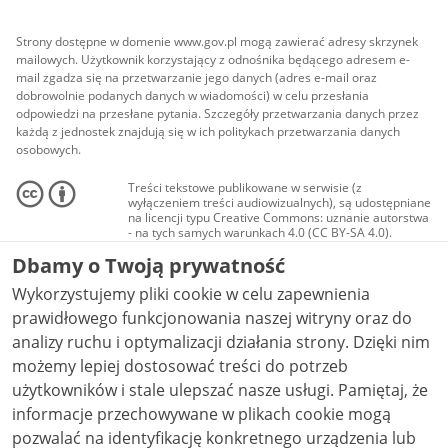
Strony dostępne w domenie www.gov.pl mogą zawierać adresy skrzynek
mailowych. Użytkownik korzystający z odnośnika będącego adresem e-
mail zgadza się na przetwarzanie jego danych (adres e-mail oraz
dobrowolnie podanych danych w wiadomości) w celu przesłania
odpowiedzi na przesłane pytania. Szczegóły przetwarzania danych przez
każdą z jednostek znajdują się w ich politykach przetwarzania danych
osobowych.
Treści tekstowe publikowane w serwisie (z
wyłączeniem treści audiowizualnych), są udostępniane
na licencji typu Creative Commons: uznanie autorstwa
- na tych samych warunkach 4.0 (CC BY-SA 4.0).
Materiały audiowizualne, w tym zdjęcia, materiały
Dbamy o Twoją prywatność
audio i wideo, są udostępniane na licencji typu
Creative Commons: uznanie autorstwa użycie
Wykorzystujemy pliki cookie w celu zapewnienia
niekomercyjne - bez utworów zależnych 4.0 (CC BY-
NC-ND 4.0), o ile nie jest to stwierdzone inaczej.
prawidłowego funkcjonowania naszej witryny oraz do
analizy ruchu i optymalizacji działania strony. Dzięki nim
możemy lepiej dostosować treści do potrzeb
użytkowników i stale ulepszać nasze usługi. Pamiętaj, że
informacje przechowywane w plikach cookie mogą
pozwalać na identyfikację konkretnego urządzenia lub