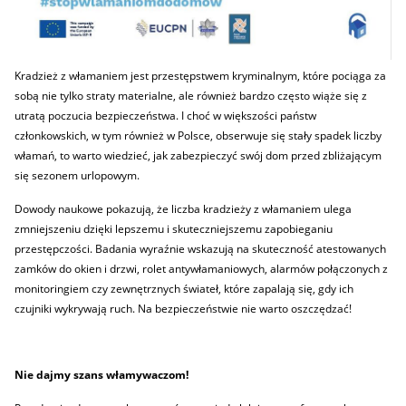
Kradzież z włamaniem jest przestępstwem kryminalnym, które pociąga za
sobą nie tylko straty materialne, ale również bardzo często wiąże się z
utratą poczucia bezpieczeństwa. I choć w większości państw
członkowskich, w tym również w Polsce, obserwuje się stały spadek liczby
włamań, to warto wiedzieć, jak zabezpieczyć swój dom przed zbliżającym
się sezonem urlopowym.
Dowody naukowe pokazują, że liczba kradzieży z włamaniem ulega
zmniejszeniu dzięki lepszemu i skuteczniejszemu zapobieganiu
przestępczości. Badania wyraźnie wskazują na skuteczność atestowanych
zamków do okien i drzwi, rolet antywłamaniowych, alarmów połączonych z
monitoringiem czy zewnętrznych świateł, które zapalają się, gdy ich
czujniki wykrywają ruch. Na bezpieczeństwie nie warto oszczędzać!
Nie dajmy szans włamywaczom!