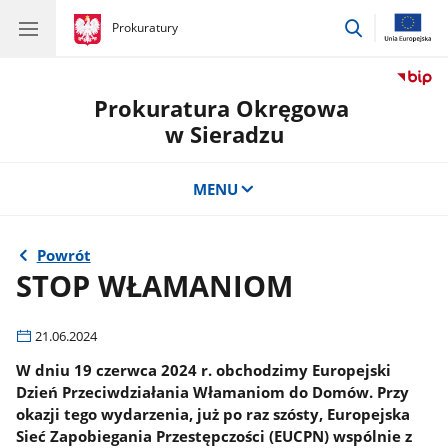
przejdź
gov.pl
Prokuratury
gov.pl
Prokuratury
do
wyszukiwar
Prokuratura Okręgowa
w Sieradzu
MENU
Powrót
STOP WŁAMANIOM
21.06.2024
W dniu 19 czerwca 2024 r. obchodzimy Europejski
Dzień Przeciwdziałania Włamaniom do Domów. Przy
okazji tego wydarzenia, już po raz szósty, Europejska
Sieć Zapobiegania Przestępczości (EUCPN) wspólnie z