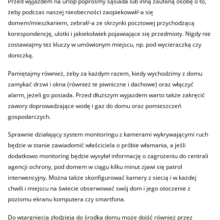
Przed wyjazdem na urlop poprośmy sąsiada lub inną zaufaną osobę o to,
żeby podczas naszej nieobecności zaopiekował/-a się
domem/mieszkaniem, zebrał/-a ze skrzynki pocztowej przychodzącą
korespondencję, ulotki i jakiekolwiek pojawiające się przedmioty. Nigdy nie
zostawiajmy też kluczy w umówionym miejscu, np. pod wycieraczką czy
doniczką.
Pamiętajmy również, żeby za każdym razem, kiedy wychodzimy z domu
zamykać drzwi i okna (również te piwniczne i dachowe) oraz włączyć
alarm, jeżeli go posiada. Przed dłuższym wyjazdem warto także zakręcić
zawory doprowadzające wodę i gaz do domu oraz pomieszczeń
gospodarczych.
Sprawnie działający system monitoringu z kamerami wykrywającymi ruch
będzie w stanie zawiadomić właściciela o próbie włamania, a jeśli
dodatkowo monitoring będzie wysyłał informację o zagrożeniu do centrali
agencji ochrony, pod domem w ciągu kilku minut zjawi się patrol
interwencyjny. Można także skonfigurować kamery z siecią i w każdej
chwili i miejscu na świecie obserwować swój dom i jego otoczenie z
poziomu ekranu komputera czy smartfona.
Do wtargnięcia złodzieja do środka domu może dojść również przez