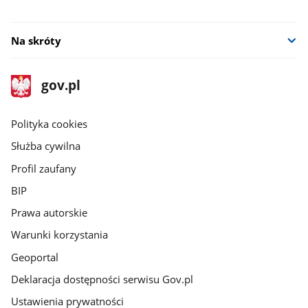
Na skróty
stopka
Strona
gov.pl
gov.pl
główna
gov.pl
Polityka cookies
Służba cywilna
Profil zaufany
BIP
Prawa autorskie
Warunki korzystania
Geoportal
Deklaracja dostępności serwisu Gov.pl
Ustawienia prywatności