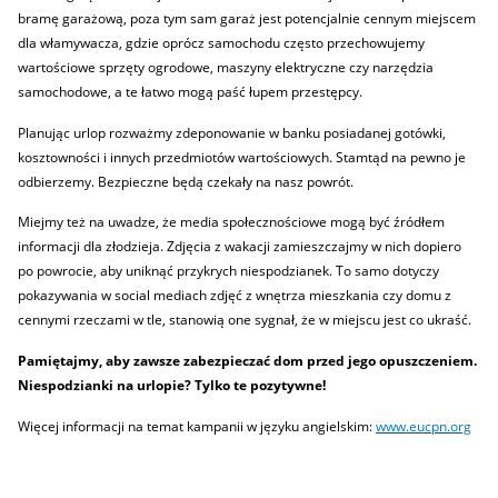
bramę garażową, poza tym sam garaż jest potencjalnie cennym miejscem
dla włamywacza, gdzie oprócz samochodu często przechowujemy
wartościowe sprzęty ogrodowe, maszyny elektryczne czy narzędzia
samochodowe, a te łatwo mogą paść łupem przestępcy.
Planując urlop rozważmy zdeponowanie w banku posiadanej gotówki,
kosztowności i innych przedmiotów wartościowych. Stamtąd na pewno je
odbierzemy. Bezpieczne będą czekały na nasz powrót.
Miejmy też na uwadze, że media społecznościowe mogą być źródłem
informacji dla złodzieja. Zdjęcia z wakacji zamieszczajmy w nich dopiero
po powrocie, aby uniknąć przykrych niespodzianek. To samo dotyczy
pokazywania w social mediach zdjęć z wnętrza mieszkania czy domu z
cennymi rzeczami w tle, stanowią one sygnał, że w miejscu jest co ukraść.
Pamiętajmy, aby zawsze zabezpieczać dom przed jego opuszczeniem.
Niespodzianki na urlopie? Tylko te pozytywne!
Więcej informacji na temat kampanii w języku angielskim:
www.eucpn.org