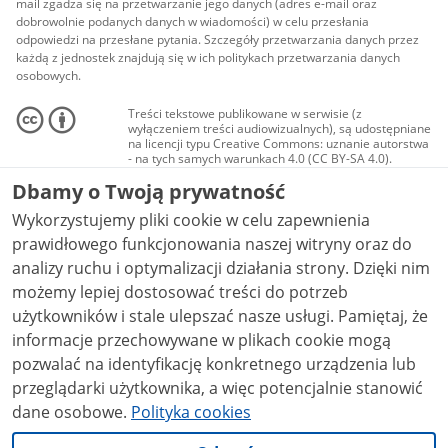
mail zgadza się na przetwarzanie jego danych (adres e-mail oraz
dobrowolnie podanych danych w wiadomości) w celu przesłania
odpowiedzi na przesłane pytania. Szczegóły przetwarzania danych przez
każdą z jednostek znajdują się w ich politykach przetwarzania danych
osobowych.
Treści tekstowe publikowane w serwisie (z
wyłączeniem treści audiowizualnych), są udostępniane
na licencji typu Creative Commons: uznanie autorstwa
- na tych samych warunkach 4.0 (CC BY-SA 4.0).
Materiały audiowizualne, w tym zdjęcia, materiały
Dbamy o Twoją prywatność
audio i wideo, są udostępniane na licencji typu
Creative Commons: uznanie autorstwa użycie
Wykorzystujemy pliki cookie w celu zapewnienia
niekomercyjne - bez utworów zależnych 4.0 (CC BY-
NC-ND 4.0), o ile nie jest to stwierdzone inaczej.
prawidłowego funkcjonowania naszej witryny oraz do
analizy ruchu i optymalizacji działania strony. Dzięki nim
możemy lepiej dostosować treści do potrzeb
użytkowników i stale ulepszać nasze usługi. Pamiętaj, że
informacje przechowywane w plikach cookie mogą
pozwalać na identyfikację konkretnego urządzenia lub
przeglądarki użytkownika, a więc potencjalnie stanowić
dane osobowe.
Polityka cookies