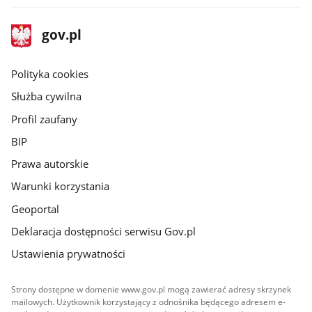
stopka
Strona
gov.pl
gov.pl
główna
gov.pl
Polityka cookies
Służba cywilna
Profil zaufany
BIP
Prawa autorskie
Warunki korzystania
Geoportal
Deklaracja dostępności serwisu Gov.pl
Ustawienia prywatności
Strony dostępne w domenie www.gov.pl mogą zawierać adresy skrzynek
mailowych. Użytkownik korzystający z odnośnika będącego adresem e-