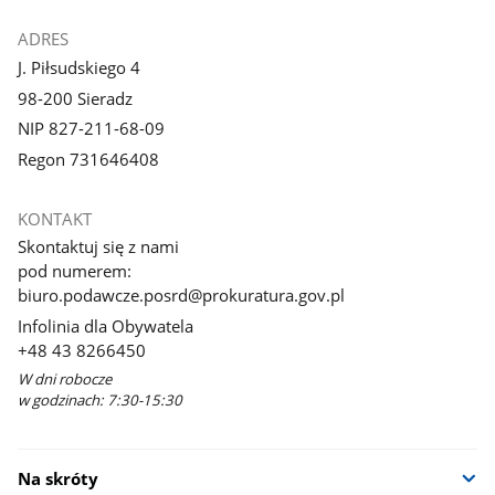
ADRES
J. Piłsudskiego 4
98-200 Sieradz
NIP 827-211-68-09
Regon 731646408
KONTAKT
Skontaktuj się z nami
pod numerem:
biuro.podawcze.posrd@prokuratura.gov.pl
Infolinia dla Obywatela
+48 43 8266450
W dni robocze
w godzinach: 7:30-15:30
Na skróty