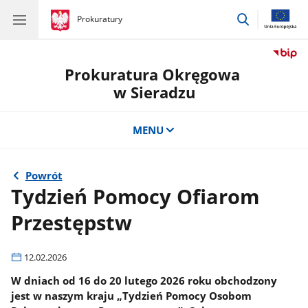
przejdź
gov.pl
Prokuratury
gov.pl
Prokuratury
do
wyszukiwar
Prokuratura Okręgowa
w Sieradzu
MENU
Powrót
Tydzień Pomocy Ofiarom
Przestępstw
12.02.2026
W dniach od 16 do 20 lutego 2026 roku obchodzony
jest w naszym kraju „Tydzień Pomocy Osobom