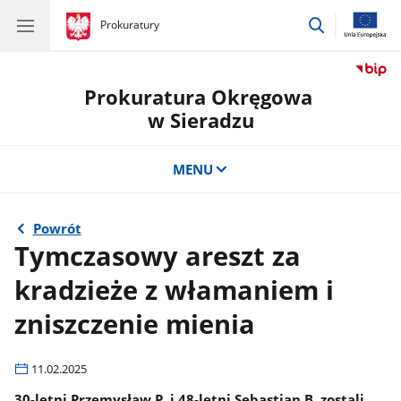
przejdź
gov.pl
Prokuratury
gov.pl
Prokuratury
do
wyszukiwar
Prokuratura Okręgowa
w Sieradzu
MENU
Powrót
Tymczasowy areszt za
kradzieże z włamaniem i
zniszczenie mienia
11.02.2025
30-letni Przemysław P. i 48-letni Sebastian B. zostali