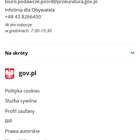
biuro.podawcze.posrd@prokuratura.gov.pl
Infolinia dla Obywatela
+48 43 8266450
W dni robocze
w godzinach: 7:30-15:30
Na skróty
stopka
Strona
gov.pl
gov.pl
główna
gov.pl
Polityka cookies
Służba cywilna
Profil zaufany
BIP
Prawa autorskie