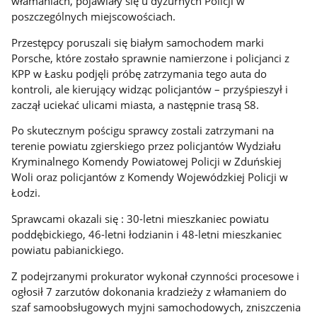
włamaniach, pojawiały się u dyżurnych Policji w
poszczególnych miejscowościach.
Przestępcy poruszali się białym samochodem marki
Porsche, które zostało sprawnie namierzone i policjanci z
KPP w Łasku podjęli próbę zatrzymania tego auta do
kontroli, ale kierujący widząc policjantów – przyśpieszył i
zaczął uciekać ulicami miasta, a następnie trasą S8.
Po skutecznym pościgu sprawcy zostali zatrzymani na
terenie powiatu zgierskiego przez policjantów Wydziału
Kryminalnego Komendy Powiatowej Policji w Zduńskiej
Woli oraz policjantów z Komendy Wojewódzkiej Policji w
Łodzi.
Sprawcami okazali się : 30-letni mieszkaniec powiatu
poddębickiego, 46-letni łodzianin i 48-letni mieszkaniec
powiatu pabianickiego.
Z podejrzanymi prokurator wykonał czynności procesowe i
ogłosił 7 zarzutów dokonania kradzieży z włamaniem do
szaf samoobsługowych myjni samochodowych, zniszczenia