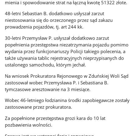
mienia i spowodowanie strat na łączną kwotę 51322 złote.
48-letni Sebastian B. dodatkowo usłyszał zarzut
niestosowania się do orzeczonego przez sąd zakazu
prowadzenia pojazdów, tj. art 244 kk.
30-letni Przemysław P. usłyszał dodatkowo zarzut
popełnienia przestępstwa niezatrzymania pojazdu pomimo
wydania przez funkcjonariuszy Policji takiego polecenia, a
także używania tablic rejestracyjnych nieprzypisanych do
ustalonego samochodu, którym jechał.
Na wniosek Prokuratora Rejonowego w Zduńskiej Woli Sąd
zastosował wobec Przemysława P. i Sebastiana B.
tymczasowe aresztowanie na 3 miesiące.
Wobec 46-letniego łodzianina środki zapobiegawcze zostały
zastosowane przez prokuratora.
Za popełnione przestępstwa grozi kara do 10 lat
pozbawienia wolności.
Sprawa jest we wstępnej fazie i rozwojowa.