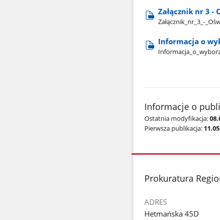
Załącznik nr 3 -
Załącznik​_nr​_3​_-​_O
Informacja o wyb
Informacja​_o​_wyborz
Informacje o publ
Ostatnia modyfikacja:
08.
Pierwsza publikacja:
11.05
stopka
Prokuratura Regi
ADRES
Hetmańska 45D