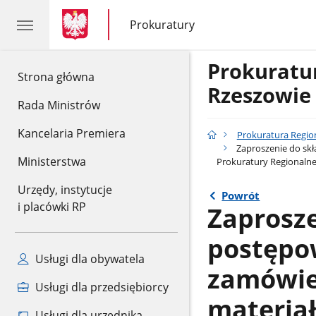
gov.pl
gov.pl
Prokuratury
gov.pl
Prokuratury
Prokuratu
gov.pl
Strona główna
Rzeszowie
Rada Ministrów
Kancelaria Premiera
Prokuratura Regio
Zaproszenie do skł
Ministerstwa
Prokuratury Regionalne
Urzędy, instytucje
Powrót
i placówki RP
Zaprosze
postępo
Usługi dla obywatela
zamówie
Usługi dla przedsiębiorcy
materia
Usługi dla urzędnika