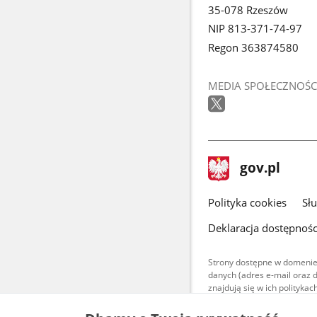
35-078 Rzeszów
NIP 813-371-74-97
Regon 363874580
MEDIA SPOŁECZNOŚC
stopka
Strona
gov.pl
gov.pl
główna
gov.pl
Polityka cookies
Sł
Deklaracja dostępnośc
Strony dostępne w domenie
danych (adres e-mail oraz 
znajdują się w ich polityk
Treści teksto