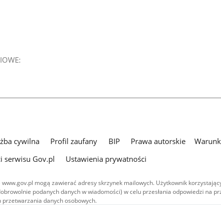
IOWE:
użba cywilna
Profil zaufany
BIP
Prawa autorskie
Warunki
i serwisu Gov.pl
Ustawienia prywatności
 www.gov.pl mogą zawierać adresy skrzynek mailowych. Użytkownik korzystający
dobrowolnie podanych danych w wiadomości) w celu przesłania odpowiedzi na prz
ach przetwarzania danych osobowych.
we publikowane w serwisie (z wyłączeniem treści audiowizualnych), są