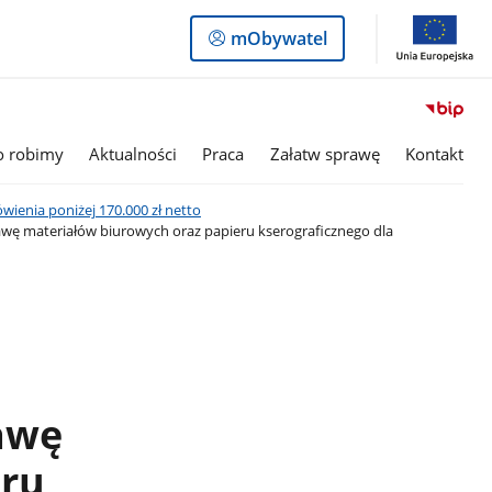
Logowanie
mObywatel
do
panelu
o robimy
Aktualności
Praca
Załatw sprawę
Kontakt
ienia poniżej 170.000 zł netto
awę materiałów biurowych oraz papieru kserograficznego dla
awę
eru