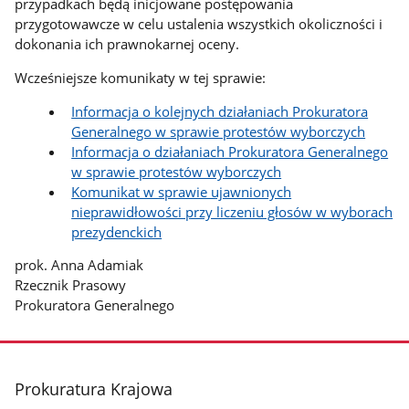
przypadkach będą inicjowane postępowania
przygotowawcze w celu ustalenia wszystkich okoliczności i
dokonania ich prawnokarnej oceny.
Wcześniejsze komunikaty w tej sprawie:
Informacja o kolejnych działaniach Prokuratora
Generalnego w sprawie protestów wyborczych
Informacja o działaniach Prokuratora Generalnego
w sprawie protestów wyborczych
Komunikat w sprawie ujawnionych
nieprawidłowości przy liczeniu głosów w wyborach
prezydenckich
prok. Anna Adamiak
Rzecznik Prasowy
Prokuratora Generalnego
stopka
Prokuratura Krajowa