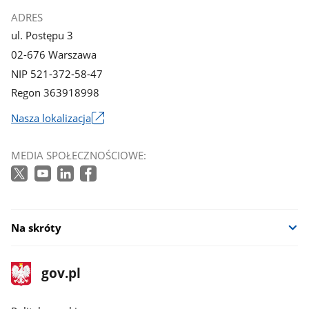
ADRES
ul. Postępu 3
02-676 Warszawa
NIP 521-372-58-47
Regon 363918998
Nasza lokalizacja
Link
otworzy
MEDIA SPOŁECZNOŚCIOWE:
się
w
nowym
oknie
Na skróty
stopka
Strona
gov.pl
gov.pl
główna
gov.pl