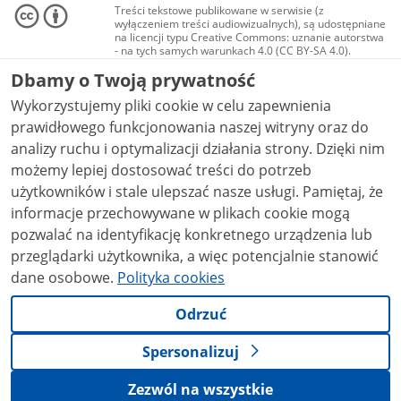
Treści tekstowe publikowane w serwisie (z
wyłączeniem treści audiowizualnych), są udostępniane
na licencji typu Creative Commons: uznanie autorstwa
- na tych samych warunkach 4.0 (CC BY-SA 4.0).
Materiały audiowizualne, w tym zdjęcia, materiały
Dbamy o Twoją prywatność
audio i wideo, są udostępniane na licencji typu
Creative Commons: uznanie autorstwa użycie
Wykorzystujemy pliki cookie w celu zapewnienia
niekomercyjne - bez utworów zależnych 4.0 (CC BY-
NC-ND 4.0), o ile nie jest to stwierdzone inaczej.
prawidłowego funkcjonowania naszej witryny oraz do
analizy ruchu i optymalizacji działania strony. Dzięki nim
możemy lepiej dostosować treści do potrzeb
użytkowników i stale ulepszać nasze usługi. Pamiętaj, że
informacje przechowywane w plikach cookie mogą
pozwalać na identyfikację konkretnego urządzenia lub
przeglądarki użytkownika, a więc potencjalnie stanowić
dane osobowe.
Polityka cookies
Odrzuć
Spersonalizuj
Zezwól na wszystkie