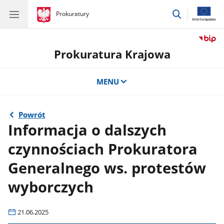
przejdź
gov.pl
Prokuratury
gov.pl
Prokuratury
do
wyszukiwar
Prokuratura Krajowa
MENU
Powrót
Informacja o dalszych
czynnościach Prokuratora
Generalnego ws. protestów
wyborczych
21.06.2025