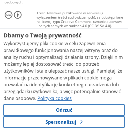
osobowych.
Treści tekstowe publikowane w serwisie (z
wyłączeniem treści audiowizualnych), są udostępniane
na licencji typu Creative Commons: uznanie autorstwa
- na tych samych warunkach 4.0 (CC BY-SA 4.0).
Materiały audiowizualne, w tym zdjęcia, materiały
Dbamy o Twoją prywatność
audio i wideo, są udostępniane na licencji typu
Creative Commons: uznanie autorstwa użycie
Wykorzystujemy pliki cookie w celu zapewnienia
niekomercyjne - bez utworów zależnych 4.0 (CC BY-
NC-ND 4.0), o ile nie jest to stwierdzone inaczej.
prawidłowego funkcjonowania naszej witryny oraz do
analizy ruchu i optymalizacji działania strony. Dzięki nim
możemy lepiej dostosować treści do potrzeb
użytkowników i stale ulepszać nasze usługi. Pamiętaj, że
informacje przechowywane w plikach cookie mogą
pozwalać na identyfikację konkretnego urządzenia lub
przeglądarki użytkownika, a więc potencjalnie stanowić
dane osobowe.
Polityka cookies
Odrzuć
Spersonalizuj