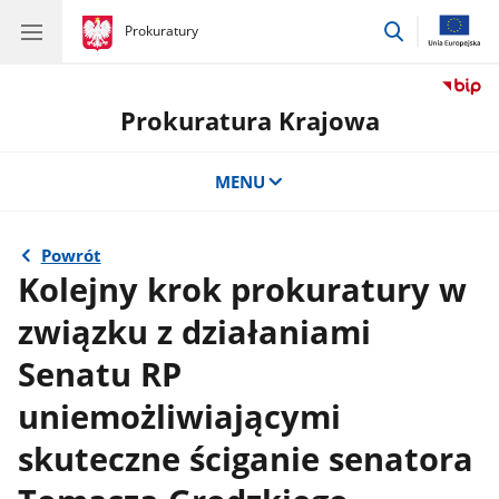
przejdź
gov.pl
Prokuratury
gov.pl
Prokuratury
do
wyszukiwar
Prokuratura Krajowa
MENU
Powrót
Kolejny krok prokuratury w
związku z działaniami
Senatu RP
uniemożliwiającymi
skuteczne ściganie senatora