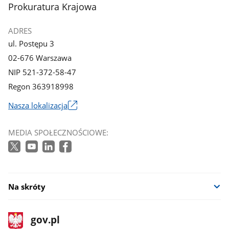
stopka
Prokuratura Krajowa
ADRES
ul. Postępu 3
02-676 Warszawa
NIP 521-372-58-47
Regon 363918998
Nasza lokalizacja
Link
otworzy
MEDIA SPOŁECZNOŚCIOWE:
się
w
nowym
oknie
Na skróty
stopka
Strona
gov.pl
gov.pl