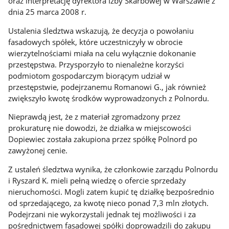
oraz interpretację dyrektora Izby Skarbowej w Warszawie z
dnia 25 marca 2008 r.
Ustalenia śledztwa wskazują, że decyzja o powołaniu
fasadowych spółek, które uczestniczyły w obrocie
wierzytelnościami miała na celu wyłącznie dokonanie
przestępstwa. Przysporzyło to nienależne korzyści
podmiotom gospodarczym biorącym udział w
przestępstwie, podejrzanemu Romanowi G., jak również
zwiększyło kwotę środków wyprowadzonych z Polnordu.
Nieprawdą jest, że z materiał zgromadzony przez
prokuraturę nie dowodzi, że działka w miejscowości
Dopiewiec została zakupiona przez spółkę Polnord po
zawyżonej cenie.
Z ustaleń śledztwa wynika, że członkowie zarządu Polnordu
i Ryszard K. mieli pełną wiedzę o ofercie sprzedaży
nieruchomości. Mogli zatem kupić tę działkę bezpośrednio
od sprzedającego, za kwotę nieco ponad 7,3 mln złotych.
Podejrzani nie wykorzystali jednak tej możliwości i za
pośrednictwem fasadowej spółki doprowadzili do zakupu