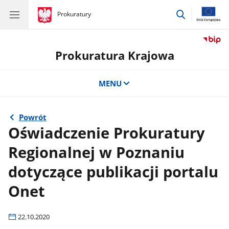
przejdź
gov.pl
Prokuratury
gov.pl
Prokuratury
do
wyszukiwar
Prokuratura Krajowa
MENU
Powrót
Oświadczenie Prokuratury
Regionalnej w Poznaniu
dotyczące publikacji portalu
Onet
22.10.2020