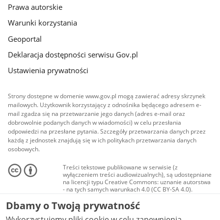
Prawa autorskie
Warunki korzystania
Geoportal
Deklaracja dostępności serwisu Gov.pl
Ustawienia prywatności
Strony dostępne w domenie www.gov.pl mogą zawierać adresy skrzynek
mailowych. Użytkownik korzystający z odnośnika będącego adresem e-
mail zgadza się na przetwarzanie jego danych (adres e-mail oraz
dobrowolnie podanych danych w wiadomości) w celu przesłania
odpowiedzi na przesłane pytania. Szczegóły przetwarzania danych przez
każdą z jednostek znajdują się w ich politykach przetwarzania danych
osobowych.
Treści tekstowe publikowane w serwisie (z
wyłączeniem treści audiowizualnych), są udostępniane
na licencji typu Creative Commons: uznanie autorstwa
- na tych samych warunkach 4.0 (CC BY-SA 4.0).
Materiały audiowizualne, w tym zdjęcia, materiały
Dbamy o Twoją prywatność
audio i wideo, są udostępniane na licencji typu
Creative Commons: uznanie autorstwa użycie
Wykorzystujemy pliki cookie w celu zapewnienia
niekomercyjne - bez utworów zależnych 4.0 (CC BY-