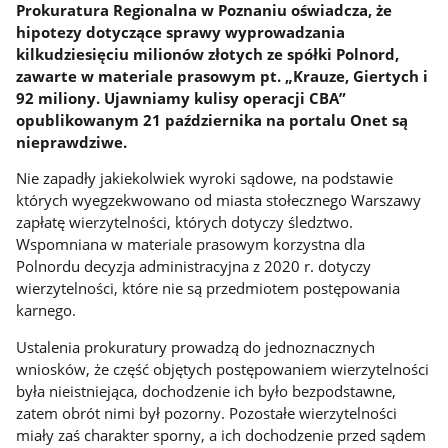
Prokuratura Regionalna w Poznaniu oświadcza, że
hipotezy dotyczące sprawy wyprowadzania
kilkudziesięciu milionów złotych ze spółki Polnord,
zawarte w materiale prasowym pt. „Krauze, Giertych i
92 miliony. Ujawniamy kulisy operacji CBA”
opublikowanym 21 października na portalu Onet są
nieprawdziwe.
Nie zapadły jakiekolwiek wyroki sądowe, na podstawie
których wyegzekwowano od miasta stołecznego Warszawy
zapłatę wierzytelności, których dotyczy śledztwo.
Wspomniana w materiale prasowym korzystna dla
Polnordu decyzja administracyjna z 2020 r. dotyczy
wierzytelności, które nie są przedmiotem postępowania
karnego.
Ustalenia prokuratury prowadzą do jednoznacznych
wniosków, że część objętych postępowaniem wierzytelności
była nieistniejąca, dochodzenie ich było bezpodstawne,
zatem obrót nimi był pozorny. Pozostałe wierzytelności
miały zaś charakter sporny, a ich dochodzenie przed sądem