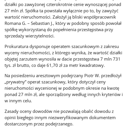
działki po zawyżonej czterokrotnie cenie wynoszącej ponad
27 mln zł. Spółka ta powstała wyłącznie po to, by zawyżyć
wartość nieruchomości. Założył ją bliski współpracownik
Romana G. – Sebastian J., który w podobny sposób powołał
spółkę wykorzystaną do popełnienia przestępstwa przy
sprzedaży wierzytelności.
Prokuratura dysponuje operatem szacunkowym z zakresu
wyceny nieruchomości, z którego wynika, że wartość działki
objętej zarzutem wynosiła w dacie przestępstwa 7 mln 731
tys. zł brutto, co daje 61,70 zł za metr kwadratowy.
Na posiedzeniu aresztowym podejrzany Piotr W. przedłożył
„prywatny” operat szacunkowy, który dotyczył ceny
nieruchomości wycenionej w podobnym okresie na kwotę
ponad 27 mln zł, ale sporządzony według innych kryteriów i
w innym celu.
Zasady oceny dowodów nie pozwalają obalić dowodu z
opinii biegłego innym niezweryfikowanym dokumentem
dostarczonym przez podejrzanego.