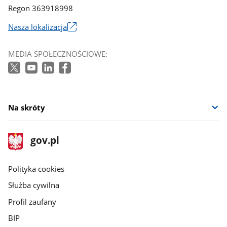
Regon 363918998
Nasza lokalizacja
Link
otworzy
MEDIA SPOŁECZNOŚCIOWE:
się
w
nowym
oknie
Na skróty
stopka
Strona
gov.pl
gov.pl
główna
gov.pl
Polityka cookies
Służba cywilna
Profil zaufany
BIP