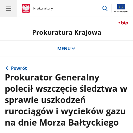
przejdź
gov.pl
Prokuratury
gov.pl
Prokuratury
do
wyszukiwar
Prokuratura Krajowa
MENU
Powrót
Prokurator Generalny
polecił wszczęcie śledztwa w
sprawie uszkodzeń
rurociągów i wycieków gazu
na dnie Morza Bałtyckiego