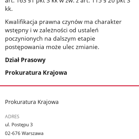
art. 163 §1 pkt 3 kk w zw. z art. 115 § 20 pkt 3
kk.
Kwalifikacja prawna czynów ma charakter
wstępny i w zależności od ustaleń
poczynionych na dalszym etapie
postępowania może ulec zmianie.
Dział Prasowy
Prokuratura Krajowa
stopka
Prokuratura Krajowa
ADRES
ul. Postępu 3
02-676 Warszawa