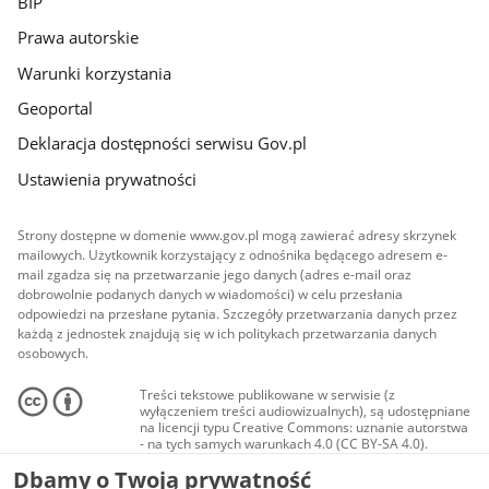
BIP
Prawa autorskie
Warunki korzystania
Geoportal
Deklaracja dostępności serwisu Gov.pl
Ustawienia prywatności
Strony dostępne w domenie www.gov.pl mogą zawierać adresy skrzynek
mailowych. Użytkownik korzystający z odnośnika będącego adresem e-
mail zgadza się na przetwarzanie jego danych (adres e-mail oraz
dobrowolnie podanych danych w wiadomości) w celu przesłania
odpowiedzi na przesłane pytania. Szczegóły przetwarzania danych przez
każdą z jednostek znajdują się w ich politykach przetwarzania danych
osobowych.
Treści tekstowe publikowane w serwisie (z
wyłączeniem treści audiowizualnych), są udostępniane
na licencji typu Creative Commons: uznanie autorstwa
- na tych samych warunkach 4.0 (CC BY-SA 4.0).
Materiały audiowizualne, w tym zdjęcia, materiały
Dbamy o Twoją prywatność
audio i wideo, są udostępniane na licencji typu