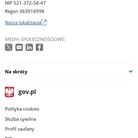
NIP 521-372-58-47
Regon 363918998
Nasza lokalizacja
Link
otworzy
MEDIA SPOŁECZNOŚCIOWE:
się
w
nowym
oknie
Na skróty
stopka
Strona
gov.pl
gov.pl
główna
gov.pl
Polityka cookies
Służba cywilna
Profil zaufany