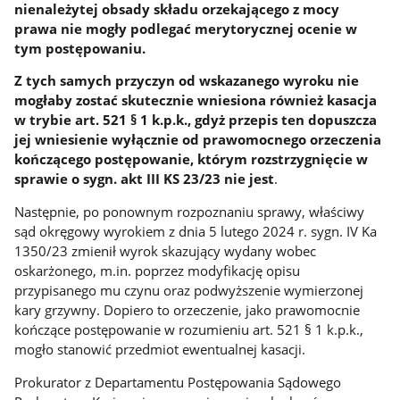
nienależytej obsady składu orzekającego z mocy
prawa nie mogły podlegać merytorycznej ocenie w
tym postępowaniu.
Z tych samych przyczyn od wskazanego wyroku nie
mogłaby zostać skutecznie wniesiona również kasacja
w trybie art. 521 § 1 k.p.k., gdyż przepis ten dopuszcza
jej wniesienie wyłącznie od prawomocnego orzeczenia
kończącego postępowanie, którym rozstrzygnięcie w
sprawie o sygn. akt III KS 23/23 nie jest
.
Następnie, po ponownym rozpoznaniu sprawy, właściwy
sąd okręgowy wyrokiem z dnia 5 lutego 2024 r. sygn. IV Ka
1350/23 zmienił wyrok skazujący wydany wobec
oskarżonego, m.in. poprzez modyfikację opisu
przypisanego mu czynu oraz podwyższenie wymierzonej
kary grzywny. Dopiero to orzeczenie, jako prawomocnie
kończące postępowanie w rozumieniu art. 521 § 1 k.p.k.,
mogło stanowić przedmiot ewentualnej kasacji.
Prokurator z Departamentu Postępowania Sądowego