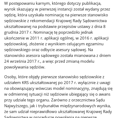
W postępowaniu karnym, którego dotyczy publikacja,
wyrok skazujący w pierwszej instancji został wydany przez
sędzię, która uzyskała nominację na pierwsze stanowisko
sędziowskie z rekomendacji Krajowej Rady Sądownictwa
ukształtowanej na podstawie przepisów ustawy z dnia 8
grudnia 2017 r. Nominację tę poprzedziło jednak
ukończenie w 2011 r. aplikacji ogólnej, w 2016 r. aplikacji
sędziowskiej, złożenie z wynikiem celującym egzaminu
sędziowskiego oraz odbycie asesury sądowej. Na
stanowisko asesora sądowego została mianowana z dniem
24 września 2017 r., a więc przed zmianą modelu
powoływania sędziów.
Osoby, które objęły pierwsze stanowisko sędziowskie z
udziałem KRS ukształtowanej po 2017 r. wyłącznie z uwagi
na obowiązujący wówczas model nominacyjny, znajdują się
w odmiennej sytuacji niż sędziowie ubiegający się o awans
przy udziale tego organu. Zarówno z orzecznictwa Sądu
Najwyższego, jak i trybunałów międzynarodowych wynika,
że sam udział nieprawidłowo ukształtowanej Krajowej Rady
Sądownictwa w procedurze powołania na pierwsze