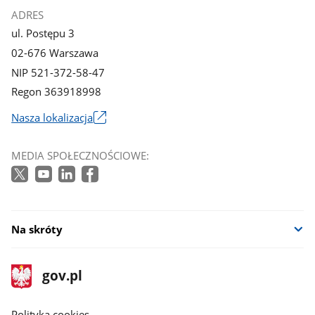
ADRES
ul. Postępu 3
02-676 Warszawa
NIP 521-372-58-47
Regon 363918998
Nasza lokalizacja
Link
otworzy
MEDIA SPOŁECZNOŚCIOWE:
się
w
nowym
oknie
Na skróty
stopka
Strona
gov.pl
gov.pl
główna
gov.pl
Polityka cookies