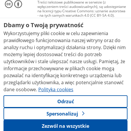
Treści tekstowe publikowane w serwisie (z
wyłączeniem treści audiowizualnych), są udostępniane
na licencji typu Creative Commons: uznanie autorstwa
- na tych samych warunkach 4.0 (CC BY-SA 4.0).
Materiały audiowizualne, w tym zdjęcia, materiały
Dbamy o Twoją prywatność
audio i wideo, są udostępniane na licencji typu
Creative Commons: uznanie autorstwa użycie
Wykorzystujemy pliki cookie w celu zapewnienia
niekomercyjne - bez utworów zależnych 4.0 (CC BY-
NC-ND 4.0), o ile nie jest to stwierdzone inaczej.
prawidłowego funkcjonowania naszej witryny oraz do
analizy ruchu i optymalizacji działania strony. Dzięki nim
możemy lepiej dostosować treści do potrzeb
użytkowników i stale ulepszać nasze usługi. Pamiętaj, że
informacje przechowywane w plikach cookie mogą
pozwalać na identyfikację konkretnego urządzenia lub
przeglądarki użytkownika, a więc potencjalnie stanowić
dane osobowe.
Polityka cookies
Odrzuć
Spersonalizuj
Zezwól na wszystkie