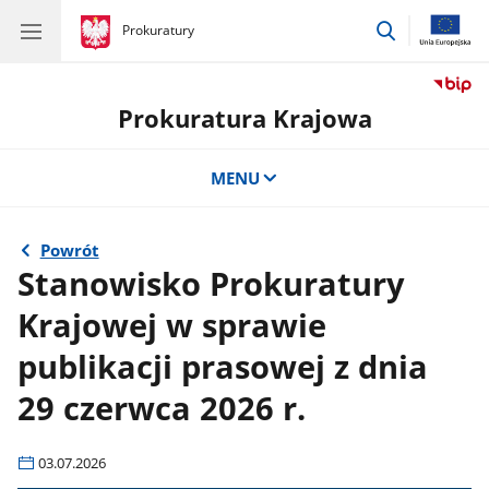
przejdź
gov.pl
Prokuratury
gov.pl
Prokuratury
do
wyszukiwar
Prokuratura Krajowa
MENU
Powrót
Stanowisko Prokuratury
Krajowej w sprawie
publikacji prasowej z dnia
29 czerwca 2026 r.
03.07.2026