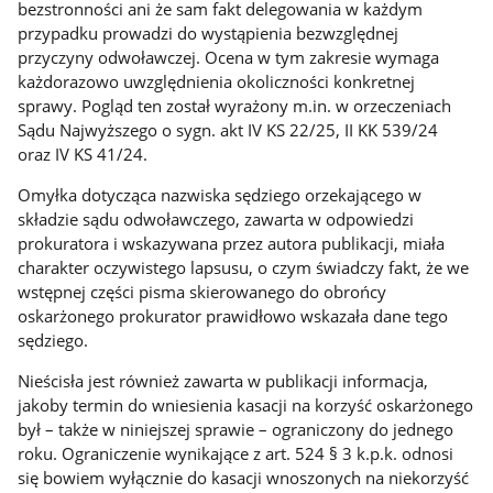
bezstronności ani że sam fakt delegowania w każdym
przypadku prowadzi do wystąpienia bezwzględnej
przyczyny odwoławczej. Ocena w tym zakresie wymaga
każdorazowo uwzględnienia okoliczności konkretnej
sprawy. Pogląd ten został wyrażony m.in. w orzeczeniach
Sądu Najwyższego o sygn. akt IV KS 22/25, II KK 539/24
oraz IV KS 41/24.
Omyłka dotycząca nazwiska sędziego orzekającego w
składzie sądu odwoławczego, zawarta w odpowiedzi
prokuratora i wskazywana przez autora publikacji, miała
charakter oczywistego lapsusu, o czym świadczy fakt, że we
wstępnej części pisma skierowanego do obrońcy
oskarżonego prokurator prawidłowo wskazała dane tego
sędziego.
Nieścisła jest również zawarta w publikacji informacja,
jakoby termin do wniesienia kasacji na korzyść oskarżonego
był – także w niniejszej sprawie – ograniczony do jednego
roku. Ograniczenie wynikające z art. 524 § 3 k.p.k. odnosi
się bowiem wyłącznie do kasacji wnoszonych na niekorzyść