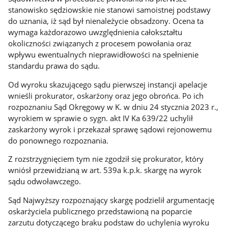
stanowisko sędziowskie nie stanowi samoistnej podstawy
do uznania, iż sąd był nienależycie obsadzony. Ocena ta
wymaga każdorazowo uwzględnienia całokształtu
okoliczności związanych z procesem powołania oraz
wpływu ewentualnych nieprawidłowości na spełnienie
standardu prawa do sądu.
Od wyroku skazującego sądu pierwszej instancji apelacje
wnieśli prokurator, oskarżony oraz jego obrońca. Po ich
rozpoznaniu Sąd Okręgowy w K. w dniu 24 stycznia 2023 r.,
wyrokiem w sprawie o sygn. akt IV Ka 639/22 uchylił
zaskarżony wyrok i przekazał sprawę sądowi rejonowemu
do ponownego rozpoznania.
Z rozstrzygnięciem tym nie zgodził się prokurator, który
wniósł przewidzianą w art. 539a k.p.k. skargę na wyrok
sądu odwoławczego.
Sąd Najwyższy rozpoznający skargę podzielił argumentację
oskarżyciela publicznego przedstawioną na poparcie
zarzutu dotyczącego braku podstaw do uchylenia wyroku