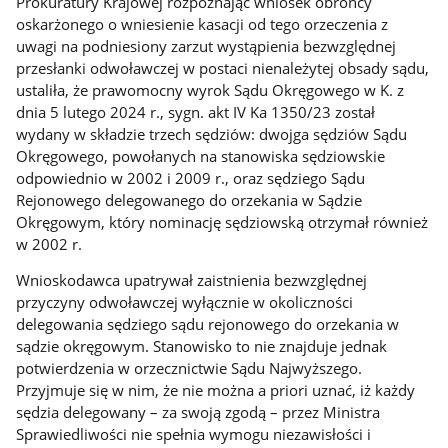
Prokuratury Krajowej rozpoznając wniosek obrońcy
oskarżonego o wniesienie kasacji od tego orzeczenia z
uwagi na podniesiony zarzut wystąpienia bezwzględnej
przesłanki odwoławczej w postaci nienależytej obsady sądu,
ustaliła, że prawomocny wyrok Sądu Okręgowego w K. z
dnia 5 lutego 2024 r., sygn. akt IV Ka 1350/23 został
wydany w składzie trzech sędziów: dwojga sędziów Sądu
Okręgowego, powołanych na stanowiska sędziowskie
odpowiednio w 2002 i 2009 r., oraz sędziego Sądu
Rejonowego delegowanego do orzekania w Sądzie
Okręgowym, który nominację sędziowską otrzymał również
w 2002 r.
Wnioskodawca upatrywał zaistnienia bezwzględnej
przyczyny odwoławczej wyłącznie w okoliczności
delegowania sędziego sądu rejonowego do orzekania w
sądzie okręgowym. Stanowisko to nie znajduje jednak
potwierdzenia w orzecznictwie Sądu Najwyższego.
Przyjmuje się w nim, że nie można a priori uznać, iż każdy
sędzia delegowany – za swoją zgodą – przez Ministra
Sprawiedliwości nie spełnia wymogu niezawisłości i