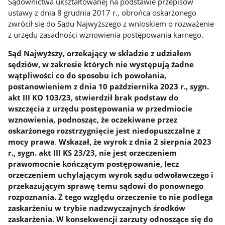
Sądownictwa ukształtowanej na podstawie przepisów
ustawy z dnia 8 grudnia 2017 r., obrońca oskarżonego
zwrócił się do Sądu Najwyższego z wnioskiem o rozważenie
z urzędu zasadności wznowienia postępowania karnego.
Sąd Najwyższy, orzekający w składzie z udziałem
sędziów, w zakresie których nie występują żadne
wątpliwości co do sposobu ich powołania,
postanowieniem z dnia 10 października 2023 r., sygn.
akt III KO 103/23,
stwierdził brak podstaw do
wszczęcia z urzędu postępowania w przedmiocie
wznowienia, podnosząc, że oczekiwane przez
oskarżonego rozstrzygnięcie jest niedopuszczalne z
mocy prawa
.
Wskazał, że wyrok z dnia 2 sierpnia 2023
r., sygn. akt III KS 23/23, nie jest orzeczeniem
prawomocnie kończącym postępowanie, lecz
orzeczeniem uchylającym wyrok sądu odwoławczego i
przekazującym sprawę temu sądowi do ponownego
rozpoznania. Z tego względu orzeczenie to nie podlega
zaskarżeniu w trybie nadzwyczajnych środków
zaskarżenia. W konsekwencji zarzuty odnoszące się do